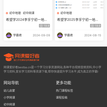
初中地理
·
初中网课
初中地理
希望学2024李孚宁初一地理
希望学2025李孚宁初一地理
（秋上·全国版·A+）【完结】
培训班秋上网课教程 百度网
19.9
19.9
盘分享下载
学霸君
2024-09-09
学霸君
2024-08-15
网课爱好者bestba.cn是一个学习分享资源网站,各种平台视频音频资料,中小学
学习资料,家长学习资料等资源下载,帮你快速提升学习水平,成为真正的学霸!
网站导航
更多功能
幼儿启蒙
热门课程标签
小学网课
课程投稿
初中网课