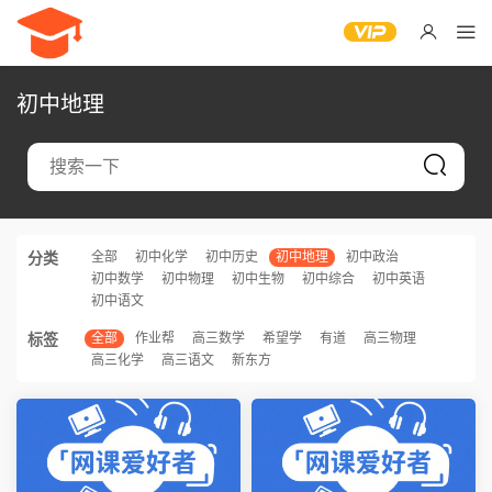
初中地理
分类
全部
初中化学
初中历史
初中地理
初中政治
初中数学
初中物理
初中生物
初中综合
初中英语
初中语文
标签
全部
作业帮
高三数学
希望学
有道
高三物理
高三化学
高三语文
新东方