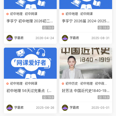
初中地理
·
初中网课
初中地理
·
初中网课
李孚宁 初中地理 2026初二地
李孚宁 2026届 2024-2025
理 人文素养培训班（秋上秋
初二地理培训班 （春下·全国
19.9
19.9
下·全国版·A+·专属）百度网盘
版·A+）百度网盘下载
下载
学霸君
2026-04-24
学霸君
2025-08-31
初中地理
·
初中网课
初中历史
·
初中地理
·
初中政治
·
初中网课
初中地理 56天过完重点（背
好芳法 中国近代史1840-191
诵）百度网盘下载
9【完结】百度网盘下载
19.9
19.9
学霸君
2025-06-26
学霸君
2025-05-01