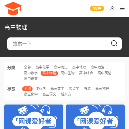
高中物理
分类
全部
高中化学
高中历史
高中地理
高中政治
高中数学
高中物理
高中生物
高中综合
高中英语
高中语文
标签
全部
作业帮
高三数学
希望学
有道
高三物理
高三化学
高三语文
新东方