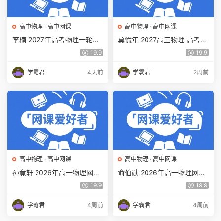
高中物理
·
高中网课
高中物理
·
高中网课
李楠 2027年高考物理一轮复
莫慌年 2027高三物理 高考物
习网课教程 高三物理 上学期
理 一轮 百度网盘下载
19.9
19.9
暑假班视频教程 百度网盘下
载
学霸君
4天前
学霸君
2周前
高中物理
·
高中网课
高中物理
·
高中网课
孙竟轩 2026年高一物理网课
俞伯勋 2026年高一物理网课
教程 高一物理 a+视频教程下
教程 高一物理 s视频教程下学
19.9
19.9
学期寒春班 百度网盘下载
期寒春班 百度网盘下载
学霸君
4周前
学霸君
4周前