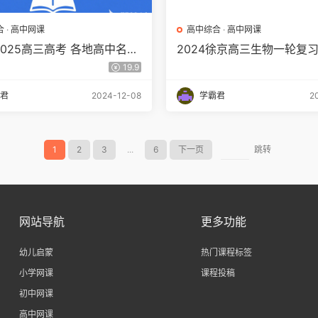
合
·
高中网课
高中综合
·
高中网课
-2025高三高考 各地高中名校
2024徐京高三生物一轮复
 11月171套 百度网盘
19.9
君
2024-12-08
学霸君
2
1
2
3
...
6
下一页
跳转
网站导航
更多功能
幼儿启蒙
热门课程标签
小学网课
课程投稿
初中网课
高中网课