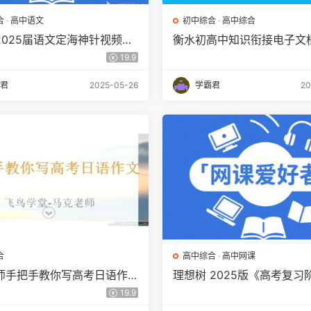
合
·
高中语文
初中综合
·
高中综合
2025届语文定海神针视频网
衡水初高中知识衔接电子文
网盘下载
网盘下载
19.9
君
2025-05-26
学霸君
20
合
高中综合
·
高中网课
师手把手教你写高考日语作
理想树 2025版《高考复习
写作精讲百度网盘下载
卷》（全科）百度网盘下载
19.9