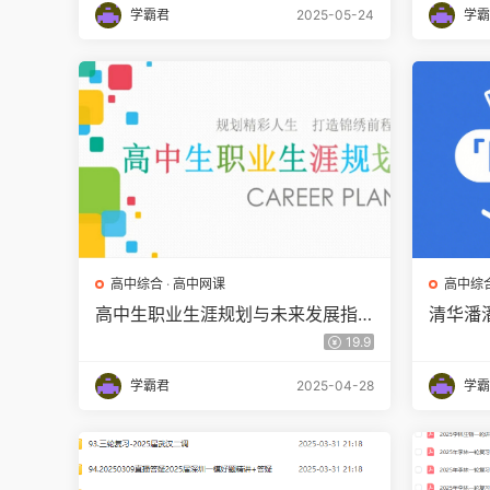
学霸君
2025-05-24
学霸
高中综合
·
高中网课
高中综
高中生职业生涯规划与未来发展指
清华潘
导12套百度网盘下载
视频全
19.9
学霸君
2025-04-28
学霸