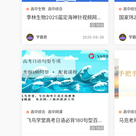
高中生物
·
高中综合
高中综
李林生物2025届定海神针视频网课
国家玮
百度网盘下载
课百度
19.9
学霸君
2025-05-26
学霸
高中综合
·
高中网课
高中综
飞鸟学堂高考日语必背180句型百度
马克老
网盘下载
文现场
19.9