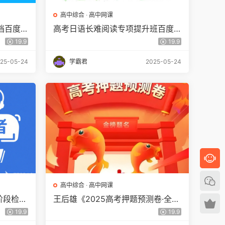
高中综合
·
高中网课
档百度
高考日语长难阅读专项提升班百度
网盘下载
19.9
19.9
25-05-24
学霸君
2025-05-24
高中综合
·
高中网课
阶段检测
王后雄《2025高考押题预测卷·全国
多版本》百度网盘下载
19.9
19.9