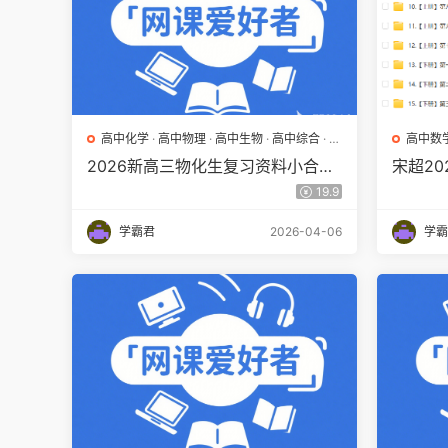
高中化学
·
高中物理
·
高中生物
·
高中综合
·
高
高中数
中网课
2026新高三物化生复习资料小合集
宋超2
百度网盘下载
教程百
19.9
学霸君
2026-04-06
学霸