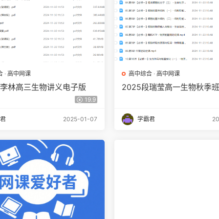
合
·
高中网课
高中综合
·
高中网课
5年李林高三生物讲义电子版
2025段瑞莹高一生物秋季
程
19.9
君
2025-01-07
学霸君
20