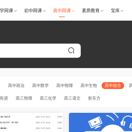
学网课
初中网课
高中网课
素质教育
宝库
理
高中政治
高中数学
高中物理
高中生物
高中综合
有道
高三物理
高三化学
高三语文
新东方