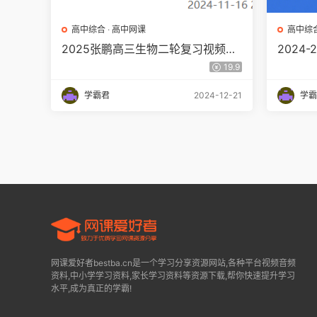
高中综合
·
高中网课
高中综
2025张鹏高三生物二轮复习视频教
2024
程寒假班
试卷合集
19.9
学霸君
2024-12-21
学霸
网课爱好者bestba.cn是一个学习分享资源网站,各种平台视频音频
资料,中小学学习资料,家长学习资料等资源下载,帮你快速提升学习
水平,成为真正的学霸!