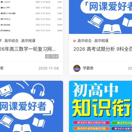
学
·
高中综合
·
高中网课
高中综合
·
高中网课
026年高三数学一轮复习网课
2026 高考试题分析 9科全
度网盘下载
下载
19.9
君
2025-11-06
学霸君
20