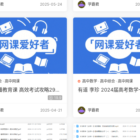
君
2025-05-24
学霸君
20
合
·
高中网课
高中数学
·
高中综合
·
高中网课
潘教育课 高效考试攻略29讲
有道 李珍 2024届高考数
集百度网盘下载
秋班(规划服务+知识视频)14.
19.9
百度网盘下载
君
2025-04-21
学霸君
20