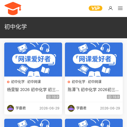
初中化学
初中化学
·
初中网课
初中化学
·
初中网课
杨雯智 2026 初中化学 初三
陈潭飞 初中化学 2026初三化
化学春上 实验科学自主学习·T
学 中考化学 科学思维培训班
19.9
19.9
Y·S（三期）百度网盘下载
（秋下·全国版·S）百度网盘
下载
学霸君
2026-06-29
学霸君
2026-06-29