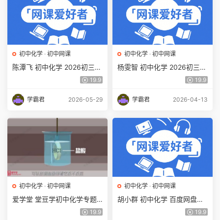
初中化学
·
初中网课
初中化学
·
初中网课
陈潭飞 初中化学 2026初三化
杨雯智 初中化学 2026初三化
学 中考化学 培训班（春上·全
学中考化学S班秋下课程 网课
19.9
19.9
国版·A+）百度网盘下载
视频 百度网盘下载
学霸君
2026-05-29
学霸君
2026-04-13
初中化学
·
初中网课
初中化学
·
初中网课
爱学堂 堂豆学初中化学专题
胡小群 初中化学 百度网盘下
课程百度网盘下载
载
19.9
19.9