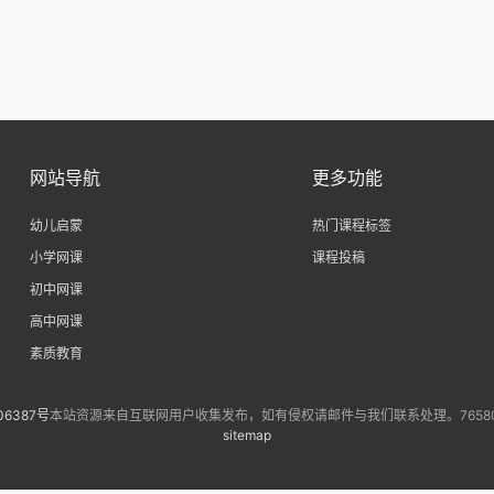
网站导航
更多功能
幼儿启蒙
热门课程标签
小学网课
课程投稿
初中网课
高中网课
素质教育
06387号
本站资源来自互联网用户收集发布，如有侵权请邮件与我们联系处理。7658073
sitemap