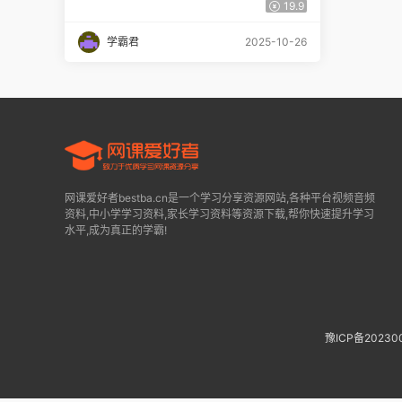
阶段暑假班 百度网盘下载
19.9
学霸君
2025-10-26
网课爱好者bestba.cn是一个学习分享资源网站,各种平台视频音频
资料,中小学学习资料,家长学习资料等资源下载,帮你快速提升学习
水平,成为真正的学霸!
豫ICP备20230