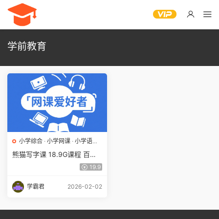
学前教育
小学综合
·
小学网课
·
小学语文
·
幼儿启蒙
熊猫写字课 18.9G课程 百度
网盘下载 学前教育/小学/亲子
19.9
课堂/亲子教育/识字学字
学霸君
2026-02-02