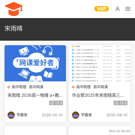
宋雨晴
高中物理
·
高中网课
高中物理
·
高中网课
宋雨晴 2026高一物理 a+教
作业帮2025年宋雨晴高三物
学课程下学期寒假班百度网盘
理a+二三轮复习网课教程百
19.9
19.9
下载
度网盘下载
学霸君
2026-05-01
学霸君
2025-08-10