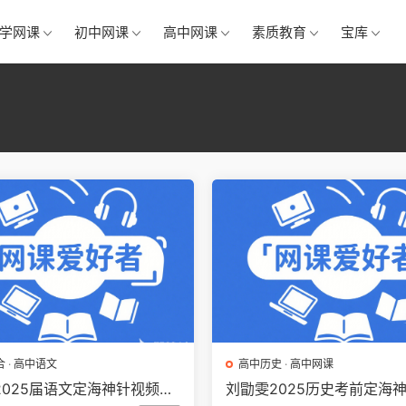
学网课
初中网课
高中网课
素质教育
宝库
合
·
高中语文
高中历史
·
高中网课
2025届语文定海神针视频网
刘勖雯2025历史考前定海