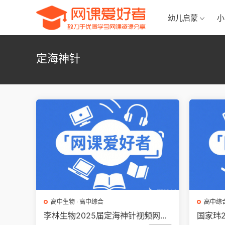
幼儿启蒙
小
定海神针
高中生物
·
高中综合
高中综
李林生物2025届定海神针视频网课
国家玮