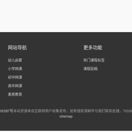
网站导航
更多功能
幼儿启蒙
热门课程标签
小学网课
课程投稿
初中网课
高中网课
素质教育
06387号
本站资源来自互联网用户收集发布，如有侵权请邮件与我们联系处理。7658073
sitemap