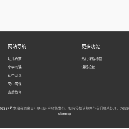
网站导航
更多功能
幼儿启蒙
热门课程标签
小学网课
课程投稿
初中网课
高中网课
素质教育
06387号
本站资源来自互联网用户收集发布，如有侵权请邮件与我们联系处理。7658073
sitemap