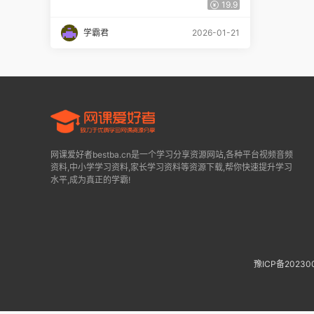
试卷百度网盘下载
19.9
学霸君
2026-01-21
网课爱好者bestba.cn是一个学习分享资源网站,各种平台视频音频
资料,中小学学习资料,家长学习资料等资源下载,帮你快速提升学习
水平,成为真正的学霸!
豫ICP备20230