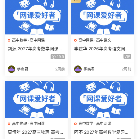
高中数学
·
高中网课
高中网课
·
高中语文
胡源 2027年高考数学网课教
李建华 2026年高考语文网课
程 高三数学 一轮复习暑假班
教程 高三语文 a+二三轮复习
VIP
19.9
视频教程 百度网盘下载
视频教程 百度网盘下载
学霸君
2周前
学霸君
2周前
高中物理
·
高中网课
高中数学
·
高中网课
莫慌年 2027高三物理 高考物
阿不 2027年高考数学复习网
理 一轮 百度网盘下载
课教程 高三数学 一轮复习视