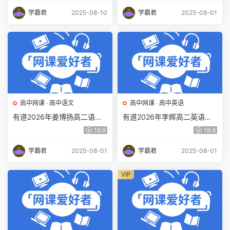
学霸君
2025-08-10
学霸君
2025-08-01
高中网课
·
高中语文
高中网课
·
高中英语
有道2026年姜博扬高二语文
有道2026年李辉高二英语上
上学期暑假班网课教程百度网
学期暑假班网课教程百度网盘
19.9
19.9
盘下载
下载
学霸君
2025-08-01
学霸君
2025-08-01
VIP