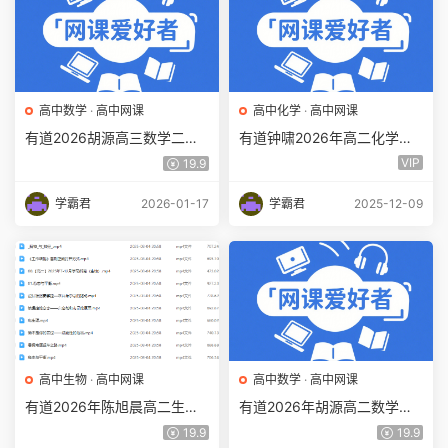
高中数学
·
高中网课
高中化学
·
高中网课
有道2026胡源高三数学二轮
有道钟啸2026年高二化学上
复习寒假班视频教程百度网盘
学期暑假班网课教程百度网盘
VIP
19.9
下载
下载
学霸君
2026-01-17
学霸君
2025-12-09
高中生物
·
高中网课
高中数学
·
高中网课
有道2026年陈旭晨高二生物
有道2026年胡源高二数学上
上学期暑假班百度网盘下载
学期暑假班网课教程百度网盘
19.9
19.9
下载