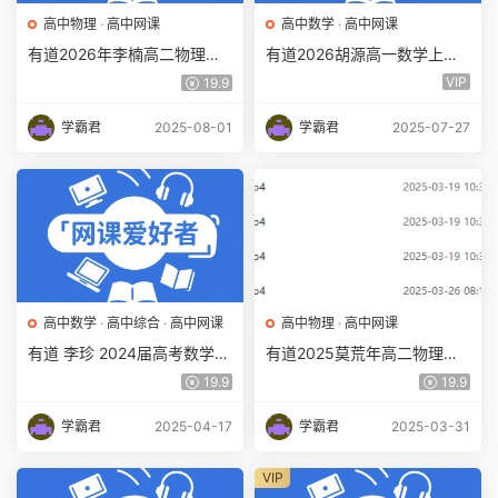
高中物理
·
高中网课
高中数学
·
高中网课
有道2026年李楠高二物理上
有道2026胡源高一数学上学
学期暑假班网课教程百度网盘
期暑假班百度网盘下载
VIP
19.9
下载
学霸君
2025-08-01
学霸君
2025-07-27
高中数学
·
高中综合
·
高中网课
高中物理
·
高中网课
有道 李珍 2024届高考数学一
有道2025莫荒年高二物理下
轮暑秋班(规划服务+知识视
学期春季班网课教程百度网盘
19.9
19.9
频)14.93GB百度网盘下载
下载
学霸君
2025-04-17
学霸君
2025-03-31
VIP