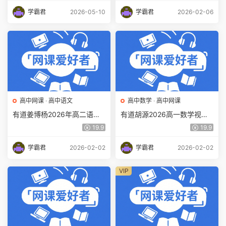
学霸君
2026-05-10
学霸君
2026-02-06
高中网课
·
高中语文
高中数学
·
高中网课
有道姜博杨2026年高二语文
有道胡源2026高一数学视频
网课下学期寒假班教程百度网
教程下学期寒假班网课教程百
19.9
19.9
盘下载
度网盘下载
学霸君
2026-02-02
学霸君
2026-02-02
VIP