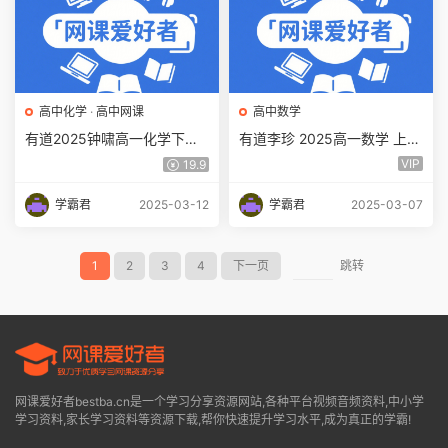
高中化学
·
高中网课
高中数学
有道2025钟啸高一化学下学
有道李珍 2025高一数学 上学
期寒假班网课教程百度网盘下
期暑秋班 百度网盘下载
VIP
19.9
载
学霸君
2025-03-12
学霸君
2025-03-07
1
2
3
4
下一页
跳转
网课爱好者bestba.cn是一个学习分享资源网站,各种平台视频音频资料,中小学
学习资料,家长学习资料等资源下载,帮你快速提升学习水平,成为真正的学霸!