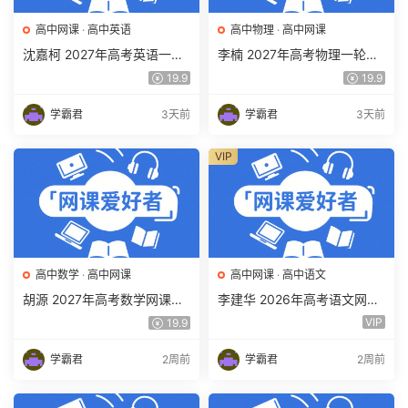
高中网课
·
高中英语
高中物理
·
高中网课
沈嘉柯 2027年高考英语一轮
李楠 2027年高考物理一轮复
复习网课教程 高三英语 上学
习网课教程 高三物理 上学期
19.9
19.9
期暑假班视频教程 百度网盘
暑假班视频教程 百度网盘下
下载
载
学霸君
3天前
学霸君
3天前
VIP
高中数学
·
高中网课
高中网课
·
高中语文
胡源 2027年高考数学网课教
李建华 2026年高考语文网课
程 高三数学 一轮复习暑假班
教程 高三语文 a+二三轮复习
VIP
19.9
视频教程 百度网盘下载
视频教程 百度网盘下载
学霸君
2周前
学霸君
2周前