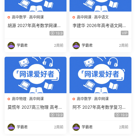
高中数学
·
高中网课
高中网课
·
高中语文
胡源 2027年高考数学网课教
李建华 2026年高考语文网课
程 高三数学 一轮复习暑假班
教程 高三语文 a+二三轮复习
VIP
19.9
视频教程 百度网盘下载
视频教程 百度网盘下载
学霸君
2周前
学霸君
2周前
高中物理
·
高中网课
高中数学
·
高中网课
莫慌年 2027高三物理 高考物
阿不 2027年高考数学复习网
理 一轮 百度网盘下载
课教程 高三数学 一轮复习视
19.9
19.9
频教程 百度网盘下载
学霸君
2周前
学霸君
2周前