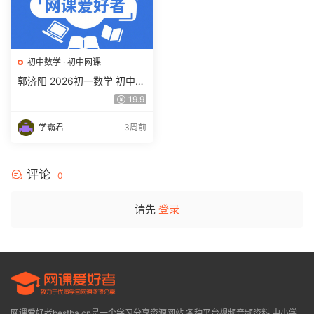
初中数学
·
初中网课
郭济阳 2026初一数学 初中数
学春上 数理思维自主学习·BS
19.9
（一期）百度网盘下载
学霸君
3周前
评论
0
请先
登录
网课爱好者bestba.cn是一个学习分享资源网站,各种平台视频音频资料,中小学