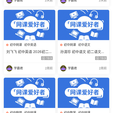
学霸君
3天前
学霸君
3天前
初中网课
·
初中英语
初中网课
·
初中语文
刘飞飞 初中英语 2026初二英
孙清珍 初中语文 初二语文读
语读写素养培训班（秋上秋下
写素养培训班（秋上秋下·全
19.9
19.9
·全国版·S）百度网盘下载
国版·A+）百度网盘下载
学霸君
2周前
学霸君
2周前
初中物理
·
初中网课
初中数学
·
初中网课