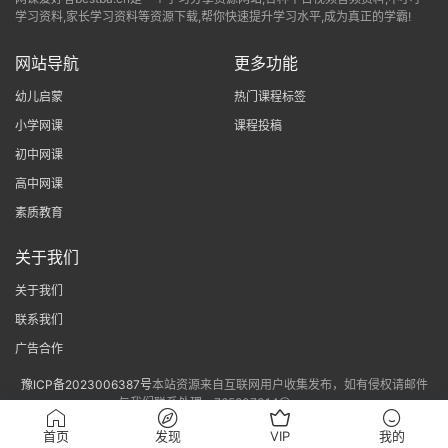
学习资料,家长学习资料等资源下载,帮你快速提升学习水平,成为真正的学霸!
网站导航
更多功能
幼儿启蒙
热门课程标签
小学网课
课程投稿
初中网课
高中网课
素质教育
关于我们
关于我们
联系我们
广告合作
豫ICP备2023006387号
本站资源来自互联网用户收集发布，如有侵权请邮件
与我们联系处理。765807314@qq.com
sitemap
首页
发现
VIP
我的