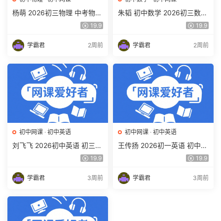
杨萌 2026初三物理 中考物理
朱韬 初中数学 2026初三数学
培训班 秋上秋下·全国版·S 百
中考数学培训班（秋上秋下·
19.9
19.9
度网盘下载
全国版·S）百度网盘下载
学霸君
2周前
学霸君
2周前
初中网课
·
初中英语
初中网课
·
初中英语
刘飞飞 2026初中英语 初三英
王传扬 2026初一英语 初中英
语培训班（秋上秋下·全国版·
语春上 双语素养自主学习·TY·
19.9
19.9
A+）百度网盘下载
A+（三期）百度网盘下载
学霸君
3周前
学霸君
3周前