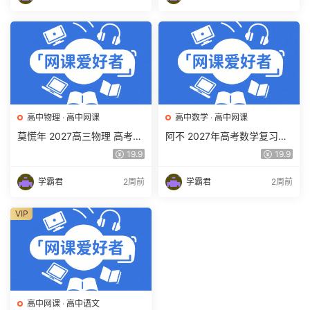
高中物理
·
高中网课
高中数学
·
高中网课
莫慌年 2027高三物理 高考物
阿不 2027年高考数学复习网
理 一轮 百度网盘下载
课教程 高三数学 一轮复习视
19.9
19.9
频教程 百度网盘下载
学霸君
2周前
学霸君
2周前
VIP
高中网课
·
高中语文