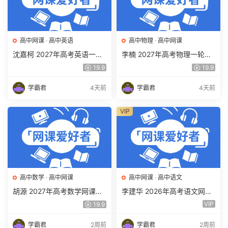
高中网课
·
高中英语
高中物理
·
高中网课
沈嘉柯 2027年高考英语一轮
李楠 2027年高考物理一轮复
复习网课教程 高三英语 上学
习网课教程 高三物理 上学期
19.9
19.9
期暑假班视频教程 百度网盘
暑假班视频教程 百度网盘下
下载
载
学霸君
4天前
学霸君
4天前
VIP
高中数学
·
高中网课
高中网课
·
高中语文
胡源 2027年高考数学网课教
李建华 2026年高考语文网课
程 高三数学 一轮复习暑假班
教程 高三语文 a+二三轮复习
VIP
19.9
视频教程 百度网盘下载
视频教程 百度网盘下载
学霸君
2周前
学霸君
2周前