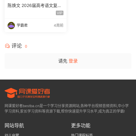
陈焕文 2026届高考语文复习
网课 高三语文 一二三轮视频
VIP
课程全年班 百度网盘下载
学霸君
4周前
评论
0
请先
登录
网课爱好者bestba.cn是一个学习分享资源网站,各种平台视频音频资料,中小学
学习资料,家长学习资料等资源下载,帮你快速提升学习水平,成为真正的学霸!
网站导航
更多功能
幼儿启蒙
热门课程标签