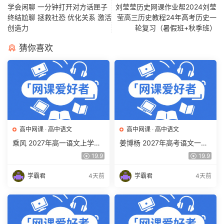
学会闲聊 一分钟打开对方话匣子
刘莹莹历史网课作业帮2024刘莹
终结尬聊 拯救社恐 优化关系 激活
莹高三历史教程24年高考历史一
创造力
轮复习（暑假班+秋季班）
猜你喜欢
高中网课
·
高中语文
高中网课
·
高中语文
乘风 2027年高一语文上学期
姜博杨 2027年高考语文一轮
网课教程 高一语文 暑假班视
复习网课教程 高三语文 上学
19.9
19.9
频教程 百度网盘下载
期暑假班视频教程 百度网盘
下载
学霸君
4天前
学霸君
4天前