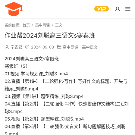
当前位置：
首页
高中网课
正文
作业帮2024刘聪高三语文s寒春班
学霸君
2024-09-03
高中网课
·
高中语文
2024刘聪高三语文s寒假班
寒假班（S）
01.视频·学习规划课_刘聪S.mp4
02.直播【第1讲】【二轮强化·写作】写好作文的标题、开头与
结尾_刘聪S.mp4
03.视频【第1讲】题型精练_刘聪S.mp4
04.直播【第2讲】【二轮强化·写作】快速搭建作文结构(二)_刘
聪S.mp4
05.视频【第2讲】题型精练_刘聪S.mp4
06.直播【第3讲】【二轮强化·文言文】断句题解题技巧_刘聪
S.mp4