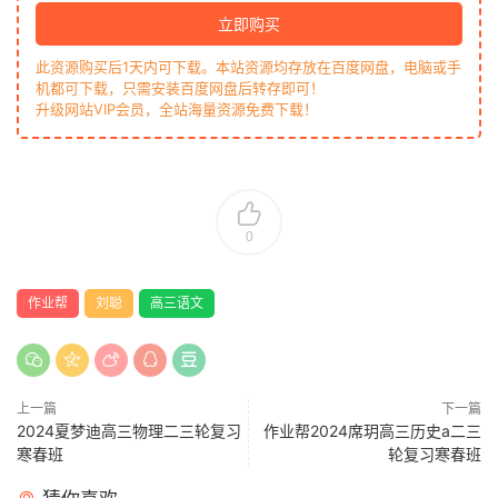
立即购买
此资源购买后1天内可下载。本站资源均存放在百度网盘，电脑或手
机都可下载，只需安装百度网盘后转存即可！
升级网站VIP会员，全站海量资源免费下载！
0
作业帮
刘聪
高三语文
上一篇
下一篇
2024夏梦迪高三物理二三轮复习
作业帮2024席玥高三历史a二三
寒春班
轮复习寒春班