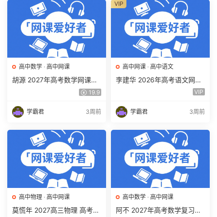
VIP
高中数学
·
高中网课
高中网课
·
高中语文
胡源 2027年高考数学网课教
李建华 2026年高考语文网课
程 高三数学 一轮复习暑假班
教程 高三语文 a+二三轮复习
VIP
19.9
视频教程 百度网盘下载
视频教程 百度网盘下载
学霸君
3周前
学霸君
3周前
高中物理
·
高中网课
高中数学
·
高中网课
莫慌年 2027高三物理 高考物
阿不 2027年高考数学复习网