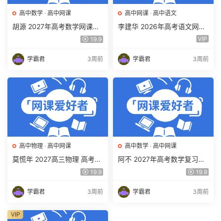
高中数学
·
高中网课
高中网课
·
高中语文
胡源 2027年高考数学网课教
李建华 2026年高考语文网课
程 高三数学 一轮复习暑假班
教程 高三语文 a+二三轮复习
VIP
19.9
视频教程 百度网盘下载
视频教程 百度网盘下载
学霸君
3周前
学霸君
3周前
高中物理
·
高中网课
高中数学
·
高中网课
莫慌年 2027高三物理 高考物
阿不 2027年高考数学复习网
理 一轮 百度网盘下载
课教程 高三数学 一轮复习视
19.9
19.9
频教程 百度网盘下载
学霸君
3周前
学霸君
3周前
VIP