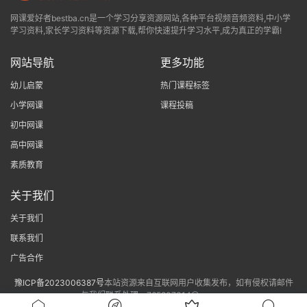
网课爱好者bestba.cn是一个学习分享资源网站,各种平台视频音频资料,中小学
学习资料,家长学习资料等资源下载,帮你快速提升学习水平,成为真正的学霸!
网站导航
更多功能
幼儿启蒙
热门课程标签
小学网课
课程投稿
初中网课
高中网课
素质教育
关于我们
关于我们
联系我们
广告合作
豫ICP备2023006387号
本站资源来自互联网用户收集发布，如有侵权请邮件
与我们联系处理。765807314@qq.com