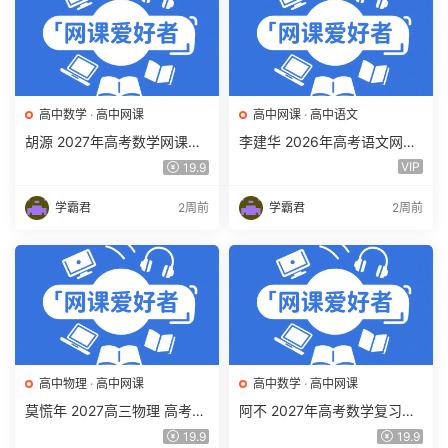
高中数学
·
高中网课
高中网课
·
高中语文
胡源 2027年高考数学网课教
李建华 2026年高考语文网课
程 高三数学 一轮复习暑假班
教程 高三语文 a+二三轮复习
VIP
19.9
视频教程 百度网盘下载
视频教程 百度网盘下载
学霸君
2周前
学霸君
2周前
高中物理
·
高中网课
高中数学
·
高中网课
莫慌年 2027高三物理 高考物
阿不 2027年高考数学复习网
理 一轮 百度网盘下载
课教程 高三数学 一轮复习视
19.9
19.9