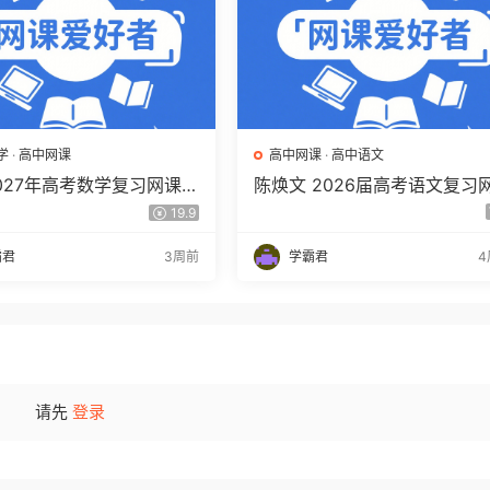
学
·
高中网课
高中网课
·
高中语文
2027年高考数学复习网课教
陈焕文 2026届高考语文复习
三数学 一轮复习视频教程
课 高三语文 一二三轮视频课
19.9
盘下载
年班 百度网盘下载
霸君
3周前
学霸君
4
请先
登录