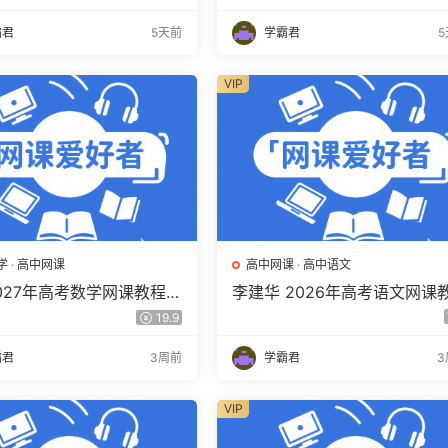
程 百度网盘下载
视频教程 百度网盘下载
霸君
5天前
学霸君
VIP
学
·
高中网课
高中网课
·
高中语文
2027年高考数学网课教程
李建华 2026年高考语文网课
学 一轮复习暑假班视频教
程 高三语文 a+二三轮复习视
19.9
度网盘下载
教程 百度网盘下载
霸君
3周前
学霸君
3
VIP