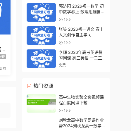
郭济阳 2026初一数学 初
中数学春上 数理思维自主
学习·BS（一期）百度网
19.9
盘下载
张笑 2026初一语文 春上
人文创作自主学习
·TY·S（一期）百度网盘下
19.9
载
网
李辉 2026年高考英语复
程全
VIP
习网课 高三英语 一二三
轮视频课程全年班 百度网
免费
周前
盘下载
热门资源
高中生物实验全套视频课
程百度网盘下载
19.9
刘秋龙高中数学网课作业
帮2024刘秋龙高一数学