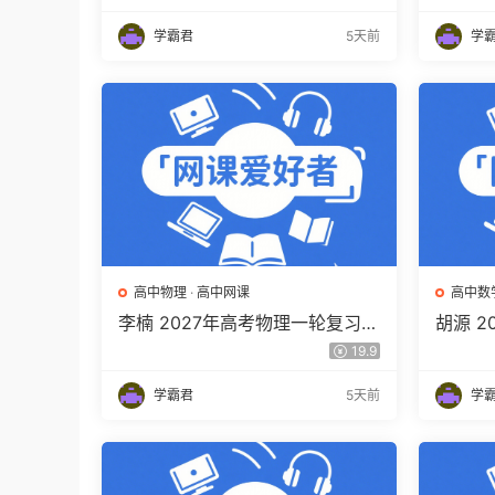
百度网盘下载
视频教
学霸君
5天前
学
高中物理
·
高中网课
高中数
李楠 2027年高考物理一轮复习网
胡源 
课教程 高三物理 上学期暑假班视
高三数
19.9
频教程 百度网盘下载
程 百
学霸君
5天前
学