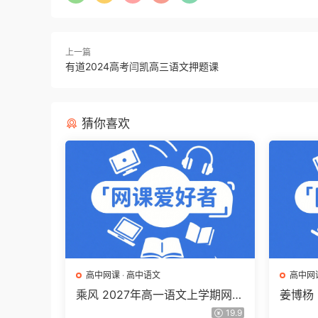
上一篇
有道2024高考闫凯高三语文押题课
猜你喜欢
高中网课
·
高中语文
高中网
乘风 2027年高一语文上学期网课
姜博杨
教程 高一语文 暑假班视频教程
网课教
19.9