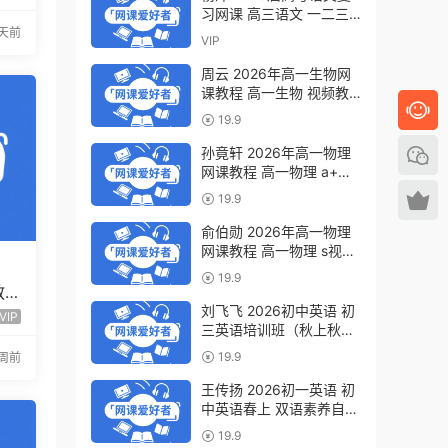
习网课 高三语文 一二三
轮视频教程全年班 百度网
5天前
VIP
盘下载
周云 2026年高一生物网
课教程 高一生物 视频教
程下学期寒春班 百度网盘
19.9
下载
孙竟轩 2026年高一物理
网课教程 高一物理 a+视
频教程下学期寒春班 百度
19.9
网盘下载
俞伯勋 2026年高一物理
网课教程 高一物理 s视频
教程下学期寒春班 百度网
19.9
盘下载
教
频
刘飞飞 2026初中英语 初
VIP
三英语培训班（秋上秋下·
全国版·A+）百度网盘下
19.9
周前
载
王传扬 2026初一英语 初
中英语春上 双语素养自主
学习·TY·A+（三期）百度
19.9
网盘下载