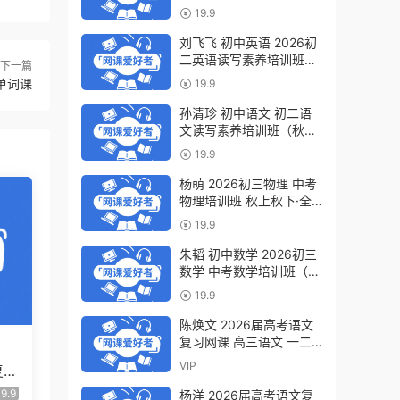
轮复习视频教程 百度网盘
19.9
下载
刘飞飞 初中英语 2026初
二英语读写素养培训班
下一篇
（秋上秋下·全国版·S）百
0单词课
19.9
度网盘下载
孙清珍 初中语文 初二语
文读写素养培训班（秋上
秋下·全国版·A+）百度网
19.9
盘下载
杨萌 2026初三物理 中考
物理培训班 秋上秋下·全
国版·S 百度网盘下载
19.9
朱韬 初中数学 2026初三
数学 中考数学培训班（秋
上秋下·全国版·S）百度网
19.9
盘下载
陈焕文 2026届高考语文
复习网课 高三语文 一二
三轮视频课程全年班 百度
VIP
复习
网盘下载
假班
9.9
杨洋 2026届高考语文复