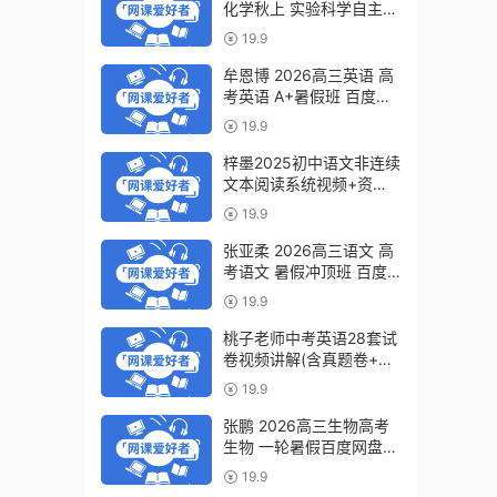
化学秋上 实验科学自主学
习·TY·S（3期）百度网盘
19.9
下载
牟恩博 2026高三英语 高
考英语 A+暑假班 百度网
盘下载
19.9
梓墨2025初中语文非连续
文本阅读系统视频+资料
(第六季)百度网盘下载
19.9
张亚柔 2026高三语文 高
考语文 暑假冲顶班 百度
网盘下载
19.9
桃子老师中考英语28套试
卷视频讲解(含真题卷+模
拟卷)百度网盘下载
19.9
张鹏 2026高三生物高考
生物 一轮暑假百度网盘下
载
19.9