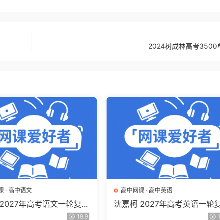
2024树成林高考350
课
·
高中语文
高中网课
·
高中英语
 2027年高考语文一轮复习
沈嘉柯 2027年高考英语一轮
程 高三语文 上学期暑假班
网课教程 高三英语 上学期暑
19.9
1