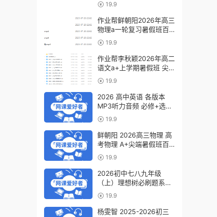
a+教程（暑假班+秋季
19.9
班）
作业帮鲜朝阳2026年高三
物理a一轮复习暑假班百
度网盘下载
19.9
作业帮李秋颖2026年高二
语文a+上学期暑假班 尖
端班百度网盘下载
19.9
2026 高中英语 各版本
MP3听力音频 必修+选修
6.07GB百度网盘下载
19.9
鲜朝阳 2026高三物理 高
考物理 A+尖端暑假班百
度网盘下载
19.9
2026初中七八九年级
（上）理想树必刷题系列
百度网盘下载
19.9
杨雯智 2025-2026初三