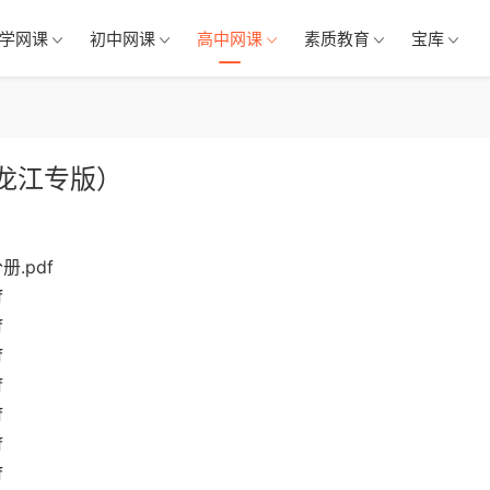
学网课
初中网课
高中网课
素质教育
宝库
黑龙江专版）
.pdf
f
f
f
f
f
f
f