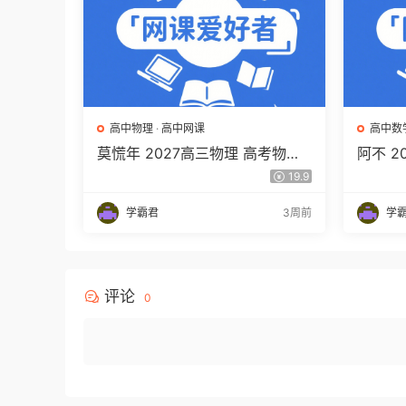
高中物理
·
高中网课
高中数
莫慌年 2027高三物理 高考物理
阿不 
一轮 百度网盘下载
程 高
19.9
百度网
学霸君
3周前
学
评论
0