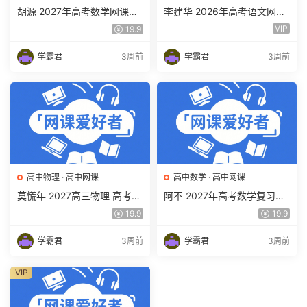
胡源 2027年高考数学网课教
李建华 2026年高考语文网课
程 高三数学 一轮复习暑假班
教程 高三语文 a+二三轮复习
VIP
19.9
视频教程 百度网盘下载
视频教程 百度网盘下载
学霸君
3周前
学霸君
3周前
高中物理
·
高中网课
高中数学
·
高中网课
莫慌年 2027高三物理 高考物
阿不 2027年高考数学复习网
理 一轮 百度网盘下载
课教程 高三数学 一轮复习视
19.9
19.9
频教程 百度网盘下载
学霸君
3周前
学霸君
3周前
VIP