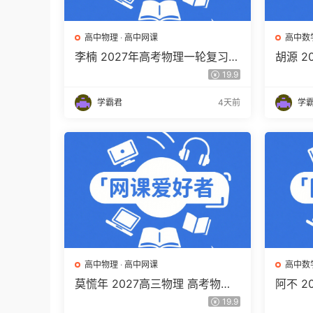
高中物理
·
高中网课
高中数
李楠 2027年高考物理一轮复习网
胡源 
课教程 高三物理 上学期暑假班视
高三数
19.9
频教程 百度网盘下载
程 百
学霸君
4天前
学
高中物理
·
高中网课
高中数
莫慌年 2027高三物理 高考物理
阿不 
一轮 百度网盘下载
程 高
19.9
百度网