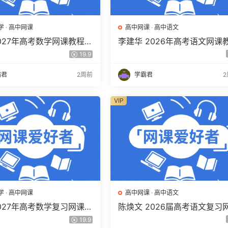
学
·
高中网课
高中网课
·
高中语文
2027年高考数学网课教程
李建华 2026年高考语文网课
学 一轮复习暑假班视频教
程 高三语文 a+二三轮复习视
19.9
度网盘下载
教程 百度网盘下载
霸君
2周前
学霸君
VIP
学
·
高中网课
高中网课
·
高中语文
2027年高考数学复习网课教
陈焕文 2026届高考语文复习
三数学 一轮复习视频教程
课 高三语文 一二三轮视频课
19.9
盘下载
年班 百度网盘下载