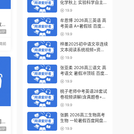
化学秋上 实验科学自主学
习·TY·S（3期）百度网盘
19.9
下载
牟恩博 2026高三英语 高
教
考英语 A+暑假班 百度网
频
盘下载
VIP
19.9
梓墨2025初中语文非连续
2周前
文本阅读系统视频+资料
(第六季)百度网盘下载
19.9
张亚柔 2026高三语文 高
考语文 暑假冲顶班 百度
网盘下载
19.9
桃子老师中考英语28套试
卷视频讲解(含真题卷+模
拟卷)百度网盘下载
19.9
张鹏 2026高三生物高考
生物 一轮暑假百度网盘下
网
载
程全
19.9
VIP