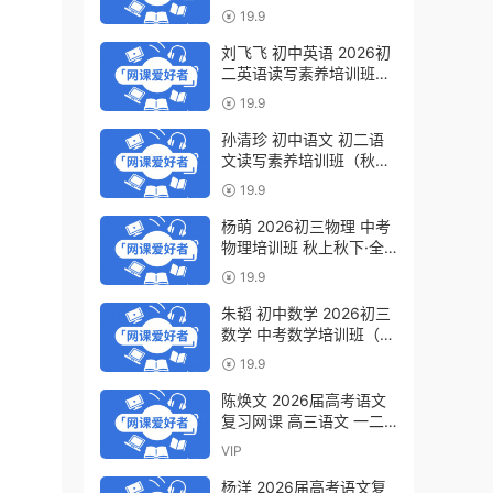
轮复习视频教程 百度网盘
19.9
下载
刘飞飞 初中英语 2026初
二英语读写素养培训班
（秋上秋下·全国版·S）百
19.9
度网盘下载
孙清珍 初中语文 初二语
文读写素养培训班（秋上
秋下·全国版·A+）百度网
19.9
盘下载
杨萌 2026初三物理 中考
物理培训班 秋上秋下·全
国版·S 百度网盘下载
19.9
朱韬 初中数学 2026初三
数学 中考数学培训班（秋
上秋下·全国版·S）百度网
19.9
盘下载
陈焕文 2026届高考语文
复习网课 高三语文 一二
三轮视频课程全年班 百度
VIP
网盘下载
杨洋 2026届高考语文复