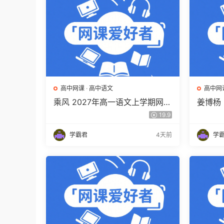
高中网课
·
高中语文
高中网
乘风 2027年高一语文上学期网课
姜博杨
教程 高一语文 暑假班视频教程
网课教
19.9
百度网盘下载
视频教
学霸君
4天前
学