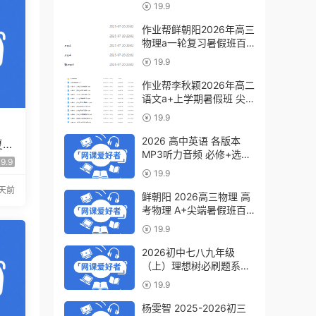
a+教程（暑假班+秋季
19.9
班）
作业帮鲜朝阳2026年高三
物理a一轮复习暑假班百
度网盘下载
19.9
作业帮李秋颖2026年高二
语文a+上学期暑假班 尖
端班百度网盘下载
19.9
2026 高中英语 各版本
复习
MP3听力音频 必修+选修
假班
9.9
6.07GB百度网盘下载
19.9
天前
鲜朝阳 2026高三物理 高
考物理 A+尖端暑假班百
度网盘下载
19.9
2026初中七八九年级
（上）理想树必刷题系列
百度网盘下载
19.9
杨雯智 2025-2026初三