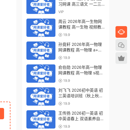
习网课 高三语文 一二三
轮视频教程全年班 百度网
VIP
盘下载
周云 2026年高一生物网
课教程 高一生物 视频教
程下学期寒春班 百度网盘
19.9
下载
孙竟轩 2026年高一物理
网课教程 高一物理 a+视
频教程下学期寒春班 百度
19.9
网盘下载
俞伯勋 2026年高一物理
网课教程 高一物理 s视频
教程下学期寒春班 百度网
19.9
盘下载
刘飞飞 2026初中英语 初
三英语培训班（秋上秋下·
全国版·A+）百度网盘下
19.9
载
王传扬 2026初一英语 初
中英语春上 双语素养自主
学习·TY·A+（三期）百度
19.9
网盘下载