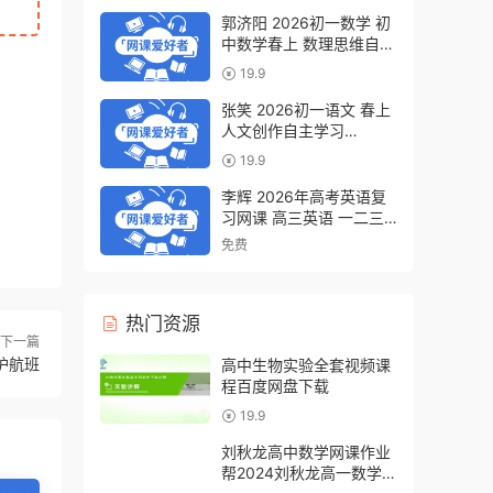
郭济阳 2026初一数学 初
中数学春上 数理思维自主
学习·BS（一期）百度网
19.9
盘下载
张笑 2026初一语文 春上
人文创作自主学习
·TY·S（一期）百度网盘下
19.9
载
李辉 2026年高考英语复
习网课 高三英语 一二三
轮视频课程全年班 百度网
免费
盘下载
热门资源
下一篇
护航班
高中生物实验全套视频课
程百度网盘下载
19.9
刘秋龙高中数学网课作业
帮2024刘秋龙高一数学