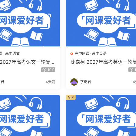
课
·
高中语文
高中网课
·
高中英语
 2027年高考语文一轮复习
沈嘉柯 2027年高考英语一轮
程 高三语文 上学期暑假班
网课教程 高三英语 上学期暑
19.9
1
程 百度网盘下载
视频教程 百度网盘下载
霸君
4天前
学霸君
4
VIP