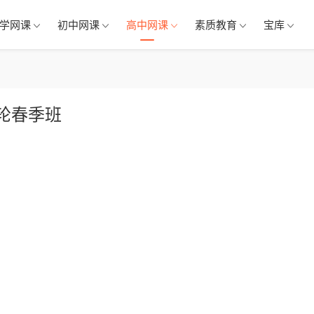
学网课
初中网课
高中网课
素质教育
宝库
轮春季班