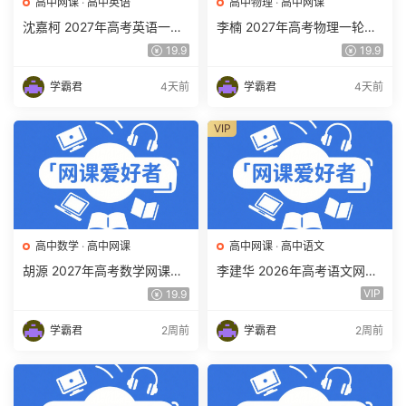
高中网课
·
高中英语
高中物理
·
高中网课
沈嘉柯 2027年高考英语一轮
李楠 2027年高考物理一轮复
复习网课教程 高三英语 上学
习网课教程 高三物理 上学期
19.9
19.9
期暑假班视频教程 百度网盘
暑假班视频教程 百度网盘下
下载
载
学霸君
4天前
学霸君
4天前
VIP
高中数学
·
高中网课
高中网课
·
高中语文
胡源 2027年高考数学网课教
李建华 2026年高考语文网课
程 高三数学 一轮复习暑假班
教程 高三语文 a+二三轮复习
VIP
19.9
视频教程 百度网盘下载
视频教程 百度网盘下载
学霸君
2周前
学霸君
2周前