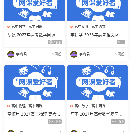
高中数学
·
高中网课
高中网课
·
高中语文
胡源 2027年高考数学网课教
李建华 2026年高考语文网课
程 高三数学 一轮复习暑假班
教程 高三语文 a+二三轮复习
VIP
19.9
视频教程 百度网盘下载
视频教程 百度网盘下载
学霸君
3周前
学霸君
3周前
高中物理
·
高中网课
高中数学
·
高中网课
莫慌年 2027高三物理 高考物
阿不 2027年高考数学复习网
理 一轮 百度网盘下载
课教程 高三数学 一轮复习视
19.9
19.9
频教程 百度网盘下载