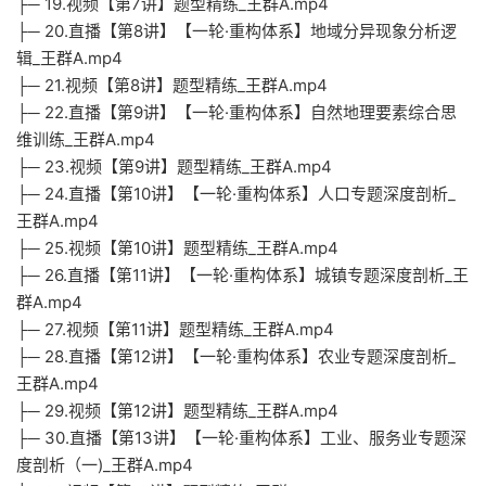
├─ 19.视频【第7讲】题型精练_王群A.mp4
├─ 20.直播【第8讲】【一轮·重构体系】地域分异现象分析逻
辑_王群A.mp4
├─ 21.视频【第8讲】题型精练_王群A.mp4
├─ 22.直播【第9讲】【一轮·重构体系】自然地理要素综合思
维训练_王群A.mp4
├─ 23.视频【第9讲】题型精练_王群A.mp4
├─ 24.直播【第10讲】【一轮·重构体系】人口专题深度剖析_
王群A.mp4
├─ 25.视频【第10讲】题型精练_王群A.mp4
├─ 26.直播【第11讲】【一轮·重构体系】城镇专题深度剖析_王
群A.mp4
├─ 27.视频【第11讲】题型精练_王群A.mp4
├─ 28.直播【第12讲】【一轮·重构体系】农业专题深度剖析_
王群A.mp4
├─ 29.视频【第12讲】题型精练_王群A.mp4
├─ 30.直播【第13讲】【一轮·重构体系】工业、服务业专题深
度剖析（一)_王群A.mp4