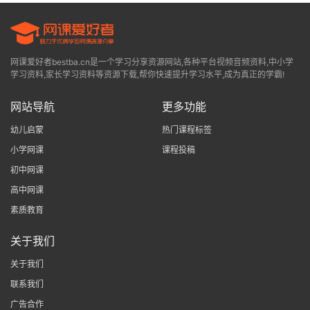
网课爱好者bestba.cn是一个学习分享资源网站,各种平台视频音频资料,中小学
学习资料,家长学习资料等资源下载,帮你快速提升学习水平,成为真正的学霸!
网站导航
更多功能
幼儿启蒙
热门课程标签
小学网课
课程投稿
初中网课
高中网课
素质教育
关于我们
关于我们
联系我们
广告合作