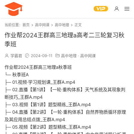
当前位置：
首页
高中网课
高中地理
正文
作业帮2024王群高三地理a高考二三轮复习秋
季班
学霸君
2024-09-11
高中地理
·
高中网课
作业帮2024王群高三地理a秋季班
└─ 秋季班A
├─ 01.视频·学习规划课_王群A.mp4
├─ 02.直播【第1讲】【一轮·重构体系】天气系统及其现象判
断技巧_王群A.mp4
├─ 03.视频【第1讲】题型精练_王群A.mp4
├─ 04.直播【第2讲】【一轮·重构体系】自然界物质循环原理
及其应用总结点拨_王群A.mp4
├─ 05.视频【第2讲】题型精练_王群A.mp4