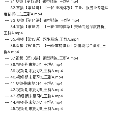
├─ 31.视频【第13讲】题型精练_王群A.mp4
├─ 32.直播【第14讲】【一轮·重构体系】工业、服务业专题深
度剖析(二)_王群A.mp4
├─ 33.视频【第14讲】题型精练_王群A.mp4
├─ 34.直播【第15讲】【一轮·重构体系】交通专题深度剖析_
王群A.mp4
├─ 35.视频【第15讲】题型精练_王群A.mp4
├─ 36.直播【第16讲】【一轮·重构体系】新情境综合训练_王
群A.mp4
├─ 37.视频【第16讲】题型精练_王群A.mp4
├─ 38.视频·期末复习1_王群A.mp4
├─ 39.视频·期末复习2_王群A.mp4
├─ 40.视频·期末复习3_王群A.mp4
├─ 41.视频·期末复习4_王群A.mp4
├─ 42.视频·期末复习5_王群A.mp4
├─ 43.视频·期末复习6_王群A.mp4
├─ 44.视频·期末复习7_王群A.mp4
├─ 45.视频·期末复习8_王群A.mp4