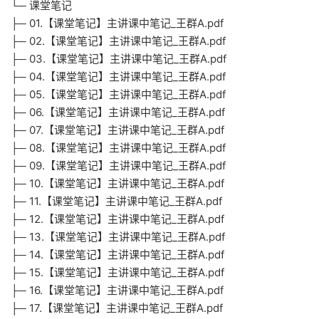
└─ 课堂笔记
├─ 01.【课堂笔记】主讲课中笔记_王群A.pdf
├─ 02.【课堂笔记】主讲课中笔记_王群A.pdf
├─ 03.【课堂笔记】主讲课中笔记_王群A.pdf
├─ 04.【课堂笔记】主讲课中笔记_王群A.pdf
├─ 05.【课堂笔记】主讲课中笔记_王群A.pdf
├─ 06.【课堂笔记】主讲课中笔记_王群A.pdf
├─ 07.【课堂笔记】主讲课中笔记_王群A.pdf
├─ 08.【课堂笔记】主讲课中笔记_王群A.pdf
├─ 09.【课堂笔记】主讲课中笔记_王群A.pdf
├─ 10.【课堂笔记】主讲课中笔记_王群A.pdf
├─ 11.【课堂笔记】主讲课中笔记_王群A.pdf
├─ 12.【课堂笔记】主讲课中笔记_王群A.pdf
├─ 13.【课堂笔记】主讲课中笔记_王群A.pdf
├─ 14.【课堂笔记】主讲课中笔记_王群A.pdf
├─ 15.【课堂笔记】主讲课中笔记_王群A.pdf
├─ 16.【课堂笔记】主讲课中笔记_王群A.pdf
├─ 17.【课堂笔记】主讲课中笔记_王群A.pdf