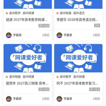
高中数学
·
高中网课
高中网课
·
高中语文
胡源 2027年高考数学网课教
李建华 2026年高考语文网课
程 高三数学 一轮复习暑假班
教程 高三语文 a+二三轮复习
VIP
19.9
视频教程 百度网盘下载
视频教程 百度网盘下载
学霸君
2周前
学霸君
2周前
高中物理
·
高中网课
高中数学
·
高中网课
莫慌年 2027高三物理 高考物
阿不 2027年高考数学复习网
理 一轮 百度网盘下载
课教程 高三数学 一轮复习视
19.9
19.9
频教程 百度网盘下载
学霸君
2周前
学霸君
2周前