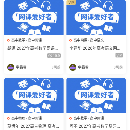
VIP
高中数学
·
高中网课
高中网课
·
高中语文
胡源 2027年高考数学网课教
李建华 2026年高考语文网课
程 高三数学 一轮复习暑假班
教程 高三语文 a+二三轮复习
VIP
19.9
视频教程 百度网盘下载
视频教程 百度网盘下载
学霸君
3周前
学霸君
3周前
高中物理
·
高中网课
高中数学
·
高中网课
莫慌年 2027高三物理 高考物
阿不 2027年高考数学复习网