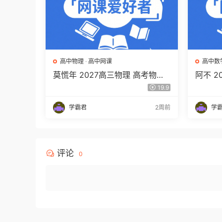
高中物理
·
高中网课
高中数
莫慌年 2027高三物理 高考物理
阿不 
一轮 百度网盘下载
程 高
19.9
百度网
学霸君
2周前
学
评论
0