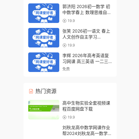
郭济阳 2026初一数学 初
中数学春上 数理思维自主
学习·BS（一期）百度网
19.9
盘下载
张笑 2026初一语文 春上
人文创作自主学习
·TY·S（一期）百度网盘下
19.9
载
李辉 2026年高考英语复
习网课 高三英语 一二三
轮视频课程全年班 百度网
免费
盘下载
热门资源
高中生物实验全套视频课
程百度网盘下载
19.9
刘秋龙高中数学网课作业
帮2024刘秋龙高一数学