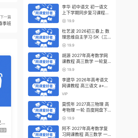
李华 初中语文 初一语文
上下学期同步复习课程
下一篇
（34讲带讲义、练习）百
19.9
春季班
度网盘下载
杜艺波 2026初三春上 数
理思维自主学习·SK（三
期）百度网盘下载
19.9
胡源 2027年高考数学网
课教程 高三数学 一轮复
习暑假班视频教程 百度网
19.9
盘下载
李建华 2026年高考语文
网课教程 高三语文 a+二
三轮复习视频教程 百度网
VIP
盘下载
莫慌年 2027高三物理 高
考物理 一轮 百度网盘下
载
19.9
复习
假班
阿不 2027年高考数学复
9.9
习网课教程 高三数学 一