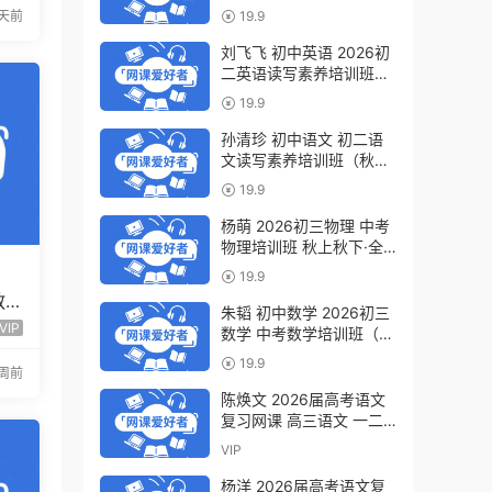
轮复习视频教程 百度网盘
2天前
19.9
下载
刘飞飞 初中英语 2026初
二英语读写素养培训班
（秋上秋下·全国版·S）百
19.9
度网盘下载
孙清珍 初中语文 初二语
文读写素养培训班（秋上
秋下·全国版·A+）百度网
19.9
盘下载
杨萌 2026初三物理 中考
物理培训班 秋上秋下·全
国版·S 百度网盘下载
19.9
教
朱韬 初中数学 2026初三
频
VIP
数学 中考数学培训班（秋
上秋下·全国版·S）百度网
19.9
2周前
盘下载
陈焕文 2026届高考语文
复习网课 高三语文 一二
三轮视频课程全年班 百度
VIP
网盘下载
杨洋 2026届高考语文复