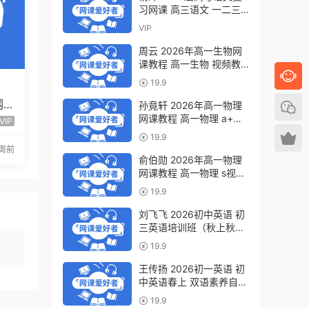
习网课 高三语文 一二三
轮视频教程全年班 百度网
VIP
盘下载
周云 2026年高一生物网
课教程 高一生物 视频教
程下学期寒春班 百度网盘
19.9
下载
网
孙竟轩 2026年高一物理
程全
网课教程 高一物理 a+视
VIP
频教程下学期寒春班 百度
19.9
网盘下载
周前
俞伯勋 2026年高一物理
网课教程 高一物理 s视频
教程下学期寒春班 百度网
19.9
盘下载
刘飞飞 2026初中英语 初
三英语培训班（秋上秋下·
全国版·A+）百度网盘下
19.9
载
王传扬 2026初一英语 初
中英语春上 双语素养自主
学习·TY·A+（三期）百度
19.9
网盘下载