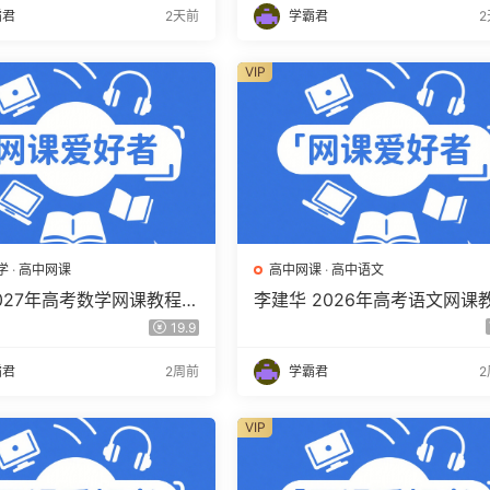
霸君
2天前
学霸君
VIP
学
·
高中网课
高中网课
·
高中语文
2027年高考数学网课教程
李建华 2026年高考语文网课
学 一轮复习暑假班视频教
程 高三语文 a+二三轮复习视
19.9
度网盘下载
教程 百度网盘下载
霸君
2周前
学霸君
VIP