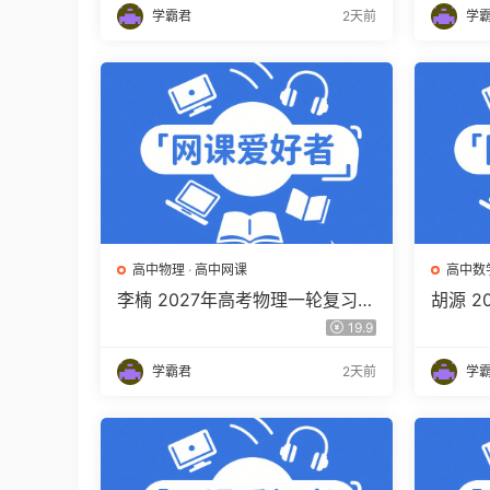
学霸君
2天前
学
高中物理
·
高中网课
高中数
李楠 2027年高考物理一轮复习网
胡源 
课教程 高三物理 上学期暑假班视
高三数
19.9
频教程 百度网盘下载
程 百
学霸君
2天前
学