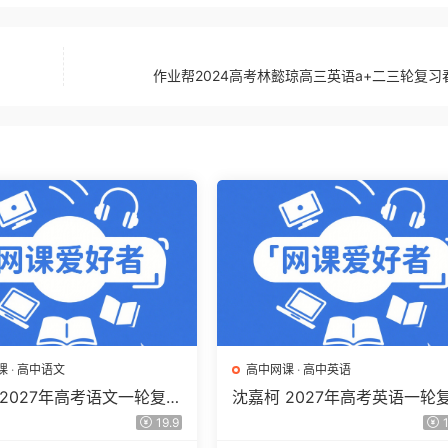
作业帮2024高考林懿琼高三英语a+二三轮复习
课
·
高中语文
高中网课
·
高中英语
 2027年高考语文一轮复习
沈嘉柯 2027年高考英语一轮
程 高三语文 上学期暑假班
网课教程 高三英语 上学期暑
19.9
1
程 百度网盘下载
视频教程 百度网盘下载