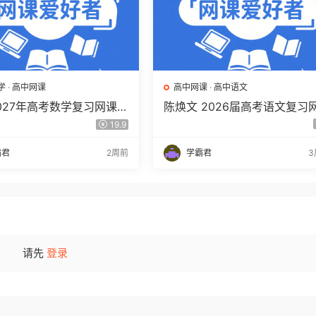
学
·
高中网课
高中网课
·
高中语文
2027年高考数学复习网课教
陈焕文 2026届高考语文复习
三数学 一轮复习视频教程
课 高三语文 一二三轮视频课
19.9
盘下载
年班 百度网盘下载
霸君
2周前
学霸君
3
请先
登录