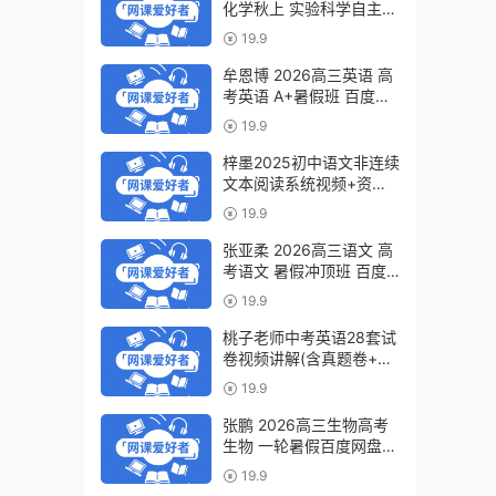
化学秋上 实验科学自主学
习·TY·S（3期）百度网盘
19.9
下载
牟恩博 2026高三英语 高
考英语 A+暑假班 百度网
盘下载
19.9
梓墨2025初中语文非连续
文本阅读系统视频+资料
(第六季)百度网盘下载
19.9
张亚柔 2026高三语文 高
考语文 暑假冲顶班 百度
网盘下载
19.9
桃子老师中考英语28套试
卷视频讲解(含真题卷+模
拟卷)百度网盘下载
19.9
张鹏 2026高三生物高考
生物 一轮暑假百度网盘下
载
19.9