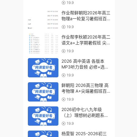
a+教程（暑假班+秋季
19.9
班）
作业帮鲜朝阳2026年高三
物理a一轮复习暑假班百
度网盘下载
19.9
作业帮李秋颖2026年高二
语文a+上学期暑假班 尖
端班百度网盘下载
19.9
2026 高中英语 各版本
MP3听力音频 必修+选修
6.07GB百度网盘下载
19.9
鲜朝阳 2026高三物理 高
考物理 A+尖端暑假班百
度网盘下载
19.9
2026初中七八九年级
（上）理想树必刷题系列
百度网盘下载
19.9
杨雯智 2025-2026初三