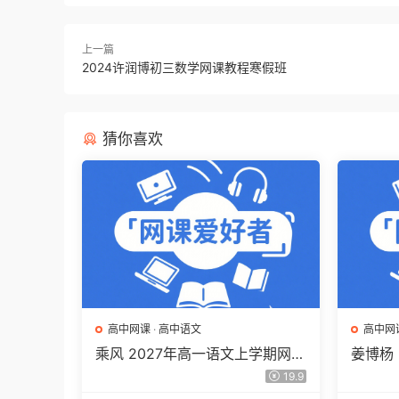
上一篇
2024许润博初三数学网课教程寒假班
猜你喜欢
高中网课
·
高中语文
高中网
乘风 2027年高一语文上学期网课
姜博杨
教程 高一语文 暑假班视频教程
网课教
19.9
百度网盘下载
视频教