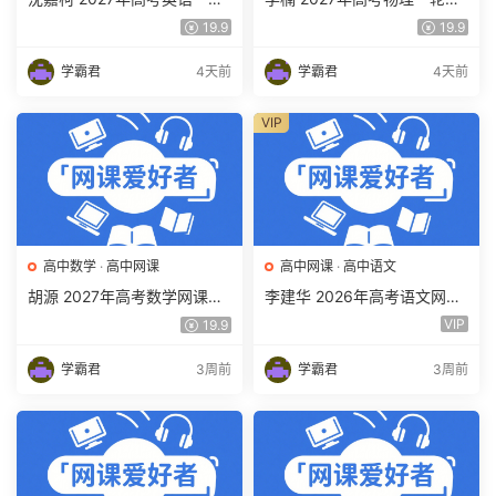
复习网课教程 高三英语 上学
习网课教程 高三物理 上学期
19.9
19.9
期暑假班视频教程 百度网盘
暑假班视频教程 百度网盘下
下载
载
学霸君
4天前
学霸君
4天前
VIP
高中数学
·
高中网课
高中网课
·
高中语文
胡源 2027年高考数学网课教
李建华 2026年高考语文网课
程 高三数学 一轮复习暑假班
教程 高三语文 a+二三轮复习
VIP
19.9
视频教程 百度网盘下载
视频教程 百度网盘下载
学霸君
3周前
学霸君
3周前