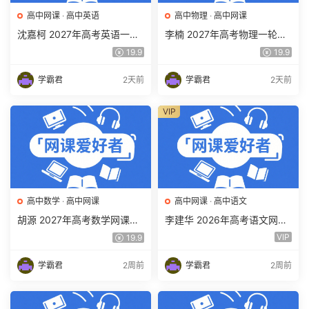
高中网课
·
高中英语
高中物理
·
高中网课
沈嘉柯 2027年高考英语一轮
李楠 2027年高考物理一轮复
复习网课教程 高三英语 上学
习网课教程 高三物理 上学期
19.9
19.9
期暑假班视频教程 百度网盘
暑假班视频教程 百度网盘下
下载
载
学霸君
2天前
学霸君
2天前
VIP
高中数学
·
高中网课
高中网课
·
高中语文
胡源 2027年高考数学网课教
李建华 2026年高考语文网课
程 高三数学 一轮复习暑假班
教程 高三语文 a+二三轮复习
VIP
19.9
视频教程 百度网盘下载
视频教程 百度网盘下载
学霸君
2周前
学霸君
2周前