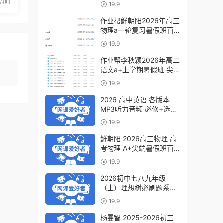
a+教程（暑假班+秋季
周前
19.9
班）
作业帮鲜朝阳2026年高三
物理a一轮复习暑假班百
度网盘下载
19.9
作业帮李秋颖2026年高二
语文a+上学期暑假班 尖
端班百度网盘下载
19.9
2026 高中英语 各版本
MP3听力音频 必修+选修
6.07GB百度网盘下载
19.9
鲜朝阳 2026高三物理 高
考物理 A+尖端暑假班百
度网盘下载
19.9
2026初中七八九年级
（上）理想树必刷题系列
百度网盘下载
19.9
杨雯智 2025-2026初三