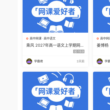
高中网课
·
高中语文
高中网
乘风 2027年高一语文上学期网课
姜博杨
教程 高一语文 暑假班视频教程
网课教
19.9
百度网盘下载
视频教
学霸君
3天前
学