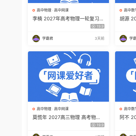
高中物理
·
高中网课
高中数
李楠 2027年高考物理一轮复习网
胡源 
课教程 高三物理 上学期暑假班视
高三数
19.9
频教程 百度网盘下载
程 百
学霸君
3天前
学
高中物理
·
高中网课
高中数
莫慌年 2027高三物理 高考物理
阿不 
一轮 百度网盘下载
程 高
19.9
百度网