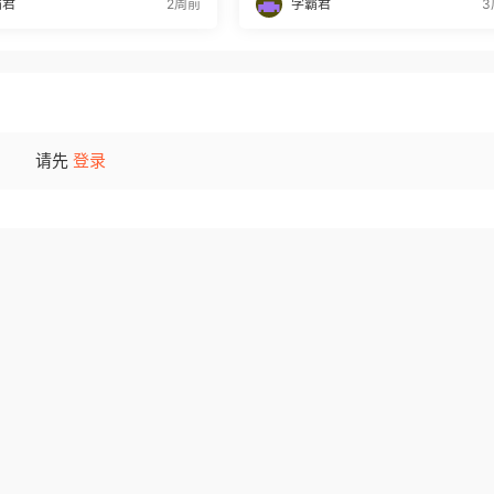
霸君
2周前
学霸君
3
请先
登录