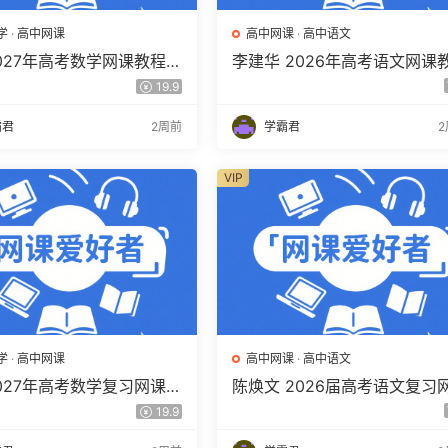
学
·
高中网课
高中网课
·
高中语文
2027年高考数学网课教程
李建华 2026年高考语文网课
学 一轮复习暑假班视频教
程 高三语文 a+二三轮复习视
19.9
度网盘下载
教程 百度网盘下载
霸君
2周前
学霸君
VIP
学
·
高中网课
高中网课
·
高中语文
2027年高考数学复习网课教
陈焕文 2026届高考语文复习
三数学 一轮复习视频教程
课 高三语文 一二三轮视频课
19.9
盘下载
年班 百度网盘下载