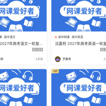
课
·
高中语文
高中网课
·
高中英语
 2027年高考语文一轮复习
沈嘉柯 2027年高考英语一轮
程 高三语文 上学期暑假班
网课教程 高三英语 上学期暑
19.9
1
程 百度网盘下载
视频教程 百度网盘下载
霸君
3天前
学霸君
3
VIP