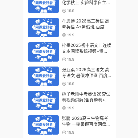
化学秋上 实验科学自主学
习·TY·S（3期）百度网盘
19.9
下载
牟恩博 2026高三英语 高
考英语 A+暑假班 百度网
盘下载
19.9
梓墨2025初中语文非连续
文本阅读系统视频+资料
(第六季)百度网盘下载
19.9
张亚柔 2026高三语文 高
考语文 暑假冲顶班 百度
网盘下载
19.9
桃子老师中考英语28套试
卷视频讲解(含真题卷+模
拟卷)百度网盘下载
19.9
张鹏 2026高三生物高考
生物 一轮暑假百度网盘下
载
19.9