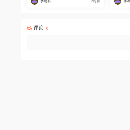
学霸君
2周前
学
评论
0