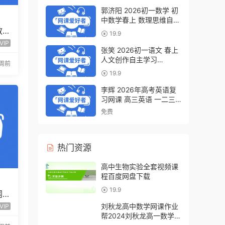
郭济阳 2026初一数学 初
中数学春上 数理思维自主
学习·BS（一期）百度网
教
19.9
盘下载
频
VIP
张笑 2026初一语文 春上
人文创作自主学习
2周前
·TY·S（一期）百度网盘下
19.9
载
李辉 2026年高考英语复
习网课 高三英语 一二三
轮视频课程全年班 百度网
免费
盘下载
热门资源
高中生物实验全套视频课
程百度网盘下载
19.9
网
程全
刘秋龙高中数学网课作业
VIP
帮2024刘秋龙高一数学