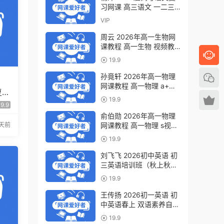
习网课 高三语文 一二三
轮视频教程全年班 百度网
VIP
盘下载
周云 2026年高一生物网
课教程 高一生物 视频教
程下学期寒春班 百度网盘
19.9
下载
孙竟轩 2026年高一物理
网课教程 高一物理 a+视
复习
频教程下学期寒春班 百度
19.9
假班
网盘下载
9.9
俞伯勋 2026年高一物理
天前
网课教程 高一物理 s视频
教程下学期寒春班 百度网
19.9
盘下载
刘飞飞 2026初中英语 初
三英语培训班（秋上秋下·
全国版·A+）百度网盘下
19.9
载
王传扬 2026初一英语 初
中英语春上 双语素养自主
学习·TY·A+（三期）百度
19.9
网盘下载