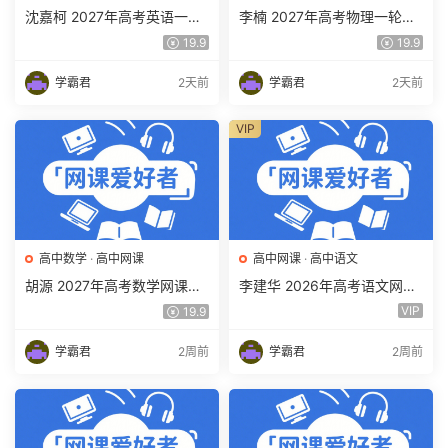
沈嘉柯 2027年高考英语一轮
李楠 2027年高考物理一轮复
复习网课教程 高三英语 上学
习网课教程 高三物理 上学期
19.9
19.9
期暑假班视频教程 百度网盘
暑假班视频教程 百度网盘下
下载
载
学霸君
2天前
学霸君
2天前
VIP
高中数学
·
高中网课
高中网课
·
高中语文
胡源 2027年高考数学网课教
李建华 2026年高考语文网课
程 高三数学 一轮复习暑假班
教程 高三语文 a+二三轮复习
VIP
19.9
视频教程 百度网盘下载
视频教程 百度网盘下载
学霸君
2周前
学霸君
2周前