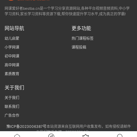
网课爱好者bestba.cn是一个学习分享资源网站,各种平台视频音频资料,中小学
学习资料,家长学习资料等资源下载,帮你快速提升学习水平,成为真正的学霸!
网站导航
更多功能
幼儿启蒙
热门课程标签
小学网课
课程投稿
初中网课
高中网课
素质教育
关于我们
关于我们
联系我们
广告合作
豫ICP备2023006387号
本站资源来自互联网用户收集发布，如有侵权请邮件
与我们联系处理。765807314@qq.com