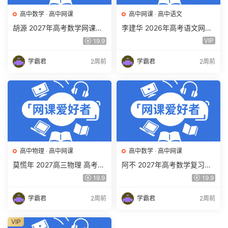
高中数学
·
高中网课
高中网课
·
高中语文
胡源 2027年高考数学网课教
李建华 2026年高考语文网课
程 高三数学 一轮复习暑假班
教程 高三语文 a+二三轮复习
VIP
19.9
视频教程 百度网盘下载
视频教程 百度网盘下载
学霸君
2周前
学霸君
2周前
高中物理
·
高中网课
高中数学
·
高中网课
莫慌年 2027高三物理 高考物
阿不 2027年高考数学复习网
理 一轮 百度网盘下载
课教程 高三数学 一轮复习视
19.9
19.9
频教程 百度网盘下载
学霸君
2周前
学霸君
2周前
VIP