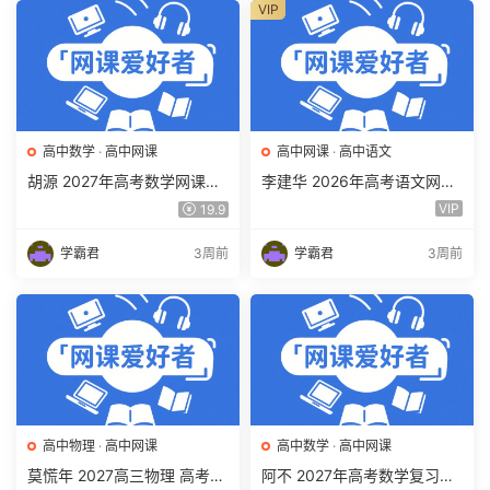
VIP
高中数学
·
高中网课
高中网课
·
高中语文
胡源 2027年高考数学网课教
李建华 2026年高考语文网课
程 高三数学 一轮复习暑假班
教程 高三语文 a+二三轮复习
VIP
19.9
视频教程 百度网盘下载
视频教程 百度网盘下载
学霸君
3周前
学霸君
3周前
高中物理
·
高中网课
高中数学
·
高中网课
莫慌年 2027高三物理 高考物
阿不 2027年高考数学复习网