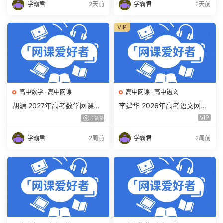
下载
载
学霸君
2天前
学霸君
2天前
VIP
高中数学
·
高中网课
高中网课
·
高中语文
胡源 2027年高考数学网课教
李建华 2026年高考语文网课
程 高三数学 一轮复习暑假班
教程 高三语文 a+二三轮复习
VIP
19.9
视频教程 百度网盘下载
视频教程 百度网盘下载
学霸君
2周前
学霸君
2周前