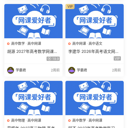
VIP
高中数学
·
高中网课
高中网课
·
高中语文
胡源 2027年高考数学网课教
李建华 2026年高考语文网课
程 高三数学 一轮复习暑假班
教程 高三语文 a+二三轮复习
VIP
19.9
视频教程 百度网盘下载
视频教程 百度网盘下载
学霸君
2周前
学霸君
2周前
高中物理
·
高中网课
高中数学
·
高中网课