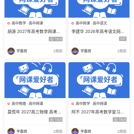
高中数学
·
高中网课
高中网课
·
高中语文
胡源 2027年高考数学网课教
李建华 2026年高考语文网课
程 高三数学 一轮复习暑假班
教程 高三语文 a+二三轮复习
VIP
19.9
视频教程 百度网盘下载
视频教程 百度网盘下载
学霸君
2周前
学霸君
2周前
高中物理
·
高中网课
高中数学
·
高中网课
莫慌年 2027高三物理 高考物
阿不 2027年高考数学复习网
理 一轮 百度网盘下载
课教程 高三数学 一轮复习视
19.9
19.9
频教程 百度网盘下载
学霸君
2周前
学霸君
2周前