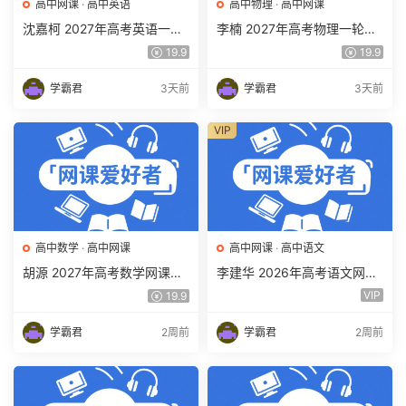
高中网课
·
高中英语
高中物理
·
高中网课
沈嘉柯 2027年高考英语一轮
李楠 2027年高考物理一轮复
复习网课教程 高三英语 上学
习网课教程 高三物理 上学期
19.9
19.9
期暑假班视频教程 百度网盘
暑假班视频教程 百度网盘下
下载
载
学霸君
3天前
学霸君
3天前
VIP
高中数学
·
高中网课
高中网课
·
高中语文
胡源 2027年高考数学网课教
李建华 2026年高考语文网课
程 高三数学 一轮复习暑假班
教程 高三语文 a+二三轮复习
VIP
19.9
视频教程 百度网盘下载
视频教程 百度网盘下载
学霸君
2周前
学霸君
2周前