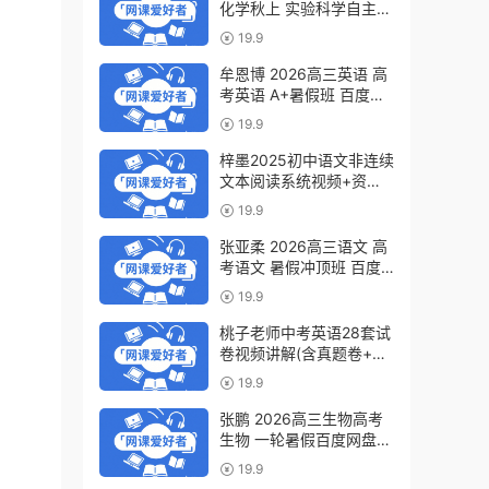
化学秋上 实验科学自主学
习·TY·S（3期）百度网盘
19.9
下载
牟恩博 2026高三英语 高
考英语 A+暑假班 百度网
盘下载
19.9
梓墨2025初中语文非连续
文本阅读系统视频+资料
(第六季)百度网盘下载
19.9
张亚柔 2026高三语文 高
考语文 暑假冲顶班 百度
网盘下载
19.9
桃子老师中考英语28套试
卷视频讲解(含真题卷+模
拟卷)百度网盘下载
19.9
张鹏 2026高三生物高考
生物 一轮暑假百度网盘下
载
19.9