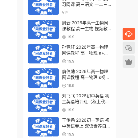
习网课 高三语文 一二三
轮视频教程全年班 百度网
VIP
盘下载
周云 2026年高一生物网
课教程 高一生物 视频教
程下学期寒春班 百度网盘
19.9
下载
孙竟轩 2026年高一物理
网课教程 高一物理 a+视
频教程下学期寒春班 百度
19.9
网盘下载
俞伯勋 2026年高一物理
网课教程 高一物理 s视频
教程下学期寒春班 百度网
19.9
盘下载
刘飞飞 2026初中英语 初
三英语培训班（秋上秋下·
全国版·A+）百度网盘下
19.9
载
王传扬 2026初一英语 初
中英语春上 双语素养自主
学习·TY·A+（三期）百度
19.9
网盘下载