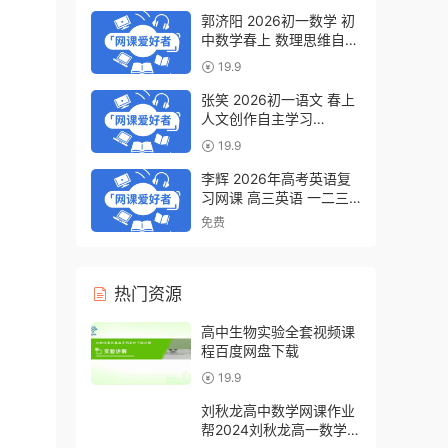
郭济阳 2026初一数学 初
中数学春上 数理思维自主
学习·BS（一期）百度网
19.9
盘下载
张笑 2026初一语文 春上
人文创作自主学习
·TY·S（一期）百度网盘下
19.9
载
李辉 2026年高考英语复
习网课 高三英语 一二三
轮视频课程全年班 百度网
免费
盘下载
热门资源
高中生物实验全套视频课
程百度网盘下载
19.9
刘秋龙高中数学网课作业
帮2024刘秋龙高一数学