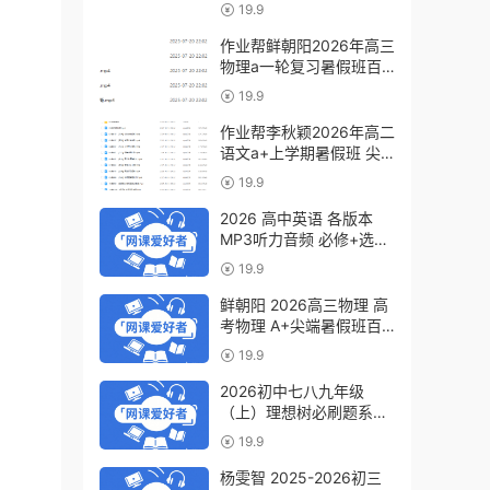
a+教程（暑假班+秋季
19.9
班）
作业帮鲜朝阳2026年高三
物理a一轮复习暑假班百
度网盘下载
19.9
作业帮李秋颖2026年高二
语文a+上学期暑假班 尖
端班百度网盘下载
19.9
2026 高中英语 各版本
MP3听力音频 必修+选修
6.07GB百度网盘下载
19.9
鲜朝阳 2026高三物理 高
考物理 A+尖端暑假班百
度网盘下载
19.9
2026初中七八九年级
（上）理想树必刷题系列
百度网盘下载
19.9
杨雯智 2025-2026初三