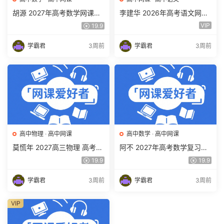
胡源 2027年高考数学网课教
李建华 2026年高考语文网课
程 高三数学 一轮复习暑假班
教程 高三语文 a+二三轮复习
VIP
19.9
视频教程 百度网盘下载
视频教程 百度网盘下载
学霸君
3周前
学霸君
3周前
高中物理
·
高中网课
高中数学
·
高中网课
莫慌年 2027高三物理 高考物
阿不 2027年高考数学复习网
理 一轮 百度网盘下载
课教程 高三数学 一轮复习视
19.9
19.9
频教程 百度网盘下载
学霸君
3周前
学霸君
3周前
VIP