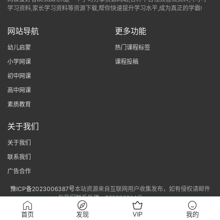
学习资料,家长学习资料等资源下载,帮你快速提升学习水平,成为真正的学霸!
网站导航
更多功能
幼儿启蒙
热门课程标签
小学网课
课程投稿
初中网课
高中网课
素质教育
关于我们
关于我们
联系我们
广告合作
豫ICP备2023006387号
本站资源来自互联网用户收集发布，如有侵权请邮件
与我们联系处理。765807314@qq.com
sitemap
首页
发现
VIP
我的