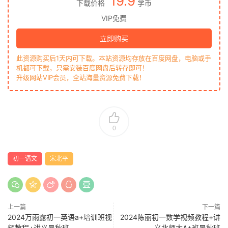
19.9
下载价格
学币
VIP免费
立即购买
此资源购买后1天内可下载。本站资源均存放在百度网盘，电脑或手
机都可下载，只需安装百度网盘后转存即可！
升级网站VIP会员，全站海量资源免费下载！
0
初一语文
宋北平
上一篇
下一篇
2024万雨露初一英语a+培训班视
2024陈丽初一数学视频教程+讲
频教程+讲义暑秋班
义北师大A+班暑秋班