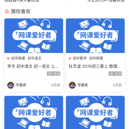
猜你喜欢
初中网课
·
初中语文
初中数学
·
初中网课
李华 初中语文 初一语文 上下
杜艺波 2026初三春上 数理思
学期同步复习课程（34讲带
维自主学习·SK（三期）百度
19.9
19.9
讲义、练习）百度网盘下载
网盘下载
学霸君
4天前
学霸君
4天前