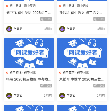
初中网课
·
初中英语
初中网课
·
初中语文
刘飞飞 初中英语 2026初二英
孙清珍 初中语文 初二语文读
语读写素养培训班（秋上秋下
写素养培训班（秋上秋下·全
19.9
19.9
·全国版·S）百度网盘下载
国版·A+）百度网盘下载
学霸君
3周前
学霸君
3周前
初中物理
·
初中网课
初中数学
·
初中网课
杨萌 2026初三物理 中考物理
朱韬 初中数学 2026初三数学
培训班 秋上秋下·全国版·S 百
中考数学培训班（秋上秋下·
19.9
19.9
度网盘下载
全国版·S）百度网盘下载
学霸君
3周前
学霸君
3周前