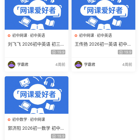
初中网课
·
初中英语
初中网课
·
初中英语
刘飞飞 2026初中英语 初三英
王传扬 2026初一英语 初中英
语培训班（秋上秋下·全国版·
语春上 双语素养自主学习·TY·
19.9
19.9
A+）百度网盘下载
A+（三期）百度网盘下载
学霸君
4周前
学霸君
4周前
初中数学
·
初中网课
郭济阳 2026初一数学 初中数
学春上 数理思维自主学习·BS
19.9