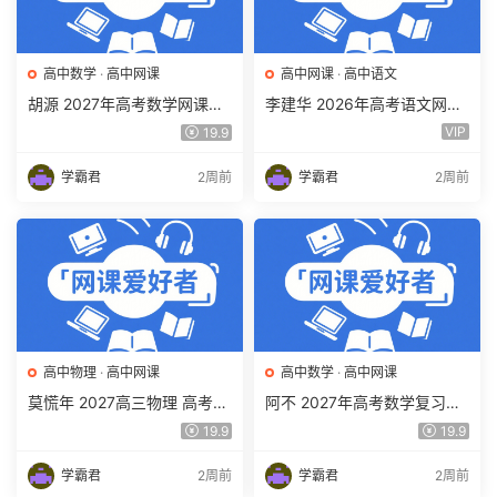
高中数学
·
高中网课
高中网课
·
高中语文
胡源 2027年高考数学网课教
李建华 2026年高考语文网课
程 高三数学 一轮复习暑假班
教程 高三语文 a+二三轮复习
VIP
19.9
视频教程 百度网盘下载
视频教程 百度网盘下载
学霸君
2周前
学霸君
2周前
高中物理
·
高中网课
高中数学
·
高中网课
莫慌年 2027高三物理 高考物
阿不 2027年高考数学复习网
理 一轮 百度网盘下载
课教程 高三数学 一轮复习视
19.9
19.9
频教程 百度网盘下载
学霸君
2周前
学霸君
2周前