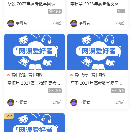
胡源 2027年高考数学网课教
李建华 2026年高考语文网课
程 高三数学 一轮复习暑假班
教程 高三语文 a+二三轮复习
VIP
19.9
视频教程 百度网盘下载
视频教程 百度网盘下载
学霸君
2周前
学霸君
2周前
高中物理
·
高中网课
高中数学
·
高中网课
莫慌年 2027高三物理 高考物
阿不 2027年高考数学复习网
理 一轮 百度网盘下载
课教程 高三数学 一轮复习视
19.9
19.9
频教程 百度网盘下载
学霸君
2周前
学霸君
2周前
VIP