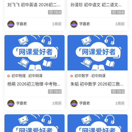
刘飞飞 初中英语 2026初二英
孙清珍 初中语文 初二语文读
语读写素养培训班（秋上秋下
写素养培训班（秋上秋下·全
19.9
19.9
·全国版·S）百度网盘下载
国版·A+）百度网盘下载
学霸君
3周前
学霸君
3周前
初中物理
·
初中网课
初中数学
·
初中网课
杨萌 2026初三物理 中考物理
朱韬 初中数学 2026初三数学
培训班 秋上秋下·全国版·S 百
中考数学培训班（秋上秋下·
19.9
19.9
度网盘下载
全国版·S）百度网盘下载
学霸君
3周前
学霸君
3周前