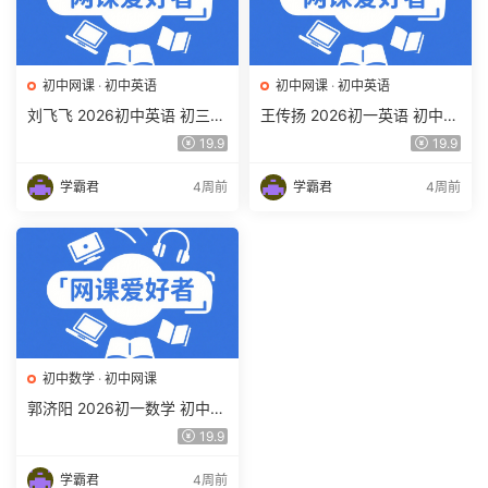
初中网课
·
初中英语
初中网课
·
初中英语
刘飞飞 2026初中英语 初三英
王传扬 2026初一英语 初中英
语培训班（秋上秋下·全国版·
语春上 双语素养自主学习·TY·
19.9
19.9
A+）百度网盘下载
A+（三期）百度网盘下载
学霸君
4周前
学霸君
4周前
初中数学
·
初中网课
郭济阳 2026初一数学 初中数
学春上 数理思维自主学习·BS
19.9
（一期）百度网盘下载
学霸君
4周前