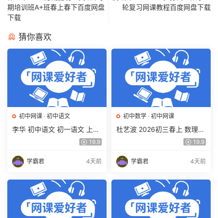
期培训班A+班春上春下百度网盘
轮复习网课教程百度网盘下载
下载
猜你喜欢
初中网课
·
初中语文
初中数学
·
初中网课
李华 初中语文 初一语文 上下
杜艺波 2026初三春上 数理思
学期同步复习课程（34讲带
维自主学习·SK（三期）百度
19.9
19.9
讲义、练习）百度网盘下载
网盘下载
学霸君
4天前
学霸君
4天前