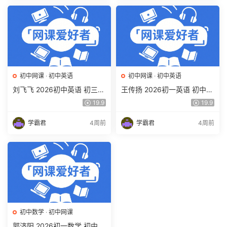
初中网课
·
初中英语
初中网课
·
初中英语
刘飞飞 2026初中英语 初三英
王传扬 2026初一英语 初中英
语培训班（秋上秋下·全国版·
语春上 双语素养自主学习·TY·
19.9
19.9
A+）百度网盘下载
A+（三期）百度网盘下载
学霸君
4周前
学霸君
4周前
初中数学
·
初中网课
郭济阳 2026初一数学 初中数