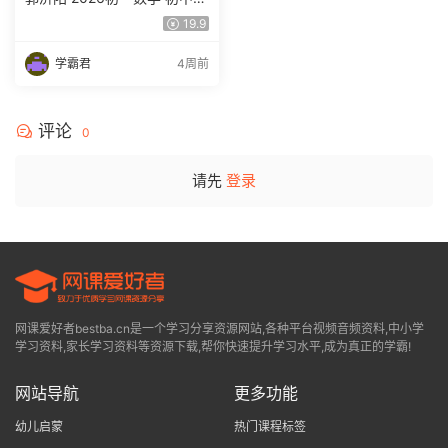
学春上 数理思维自主学习·BS
19.9
（一期）百度网盘下载
学霸君
4周前
评论
0
请先
登录
网课爱好者bestba.cn是一个学习分享资源网站,各种平台视频音频资料,中小学
学习资料,家长学习资料等资源下载,帮你快速提升学习水平,成为真正的学霸!
网站导航
更多功能
幼儿启蒙
热门课程标签