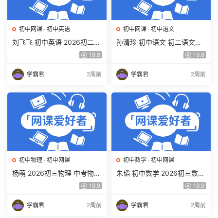
初中网课
·
初中英语
初中网课
·
初中语文
刘飞飞 初中英语 2026初二英
孙清珍 初中语文 初二语文读
语读写素养培训班（秋上秋下
写素养培训班（秋上秋下·全
19.9
19.9
·全国版·S）百度网盘下载
国版·A+）百度网盘下载
学霸君
2周前
学霸君
2周前
初中物理
·
初中网课
初中数学
·
初中网课
杨萌 2026初三物理 中考物理
朱韬 初中数学 2026初三数学
培训班 秋上秋下·全国版·S 百
中考数学培训班（秋上秋下·
19.9
19.9
度网盘下载
全国版·S）百度网盘下载
学霸君
2周前
学霸君
2周前