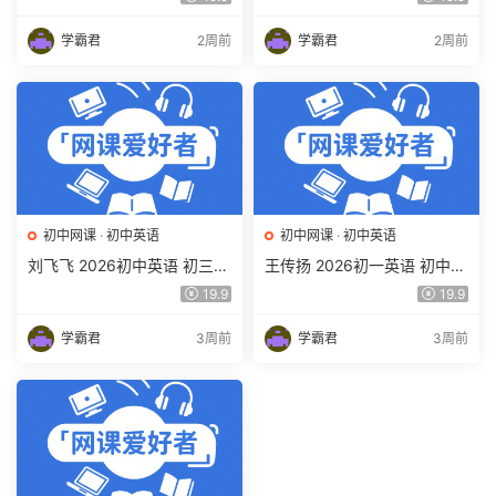
度网盘下载
全国版·S）百度网盘下载
学霸君
2周前
学霸君
2周前
初中网课
·
初中英语
初中网课
·
初中英语
刘飞飞 2026初中英语 初三英
王传扬 2026初一英语 初中英
语培训班（秋上秋下·全国版·
语春上 双语素养自主学习·TY·
19.9
19.9
A+）百度网盘下载
A+（三期）百度网盘下载
学霸君
3周前
学霸君
3周前