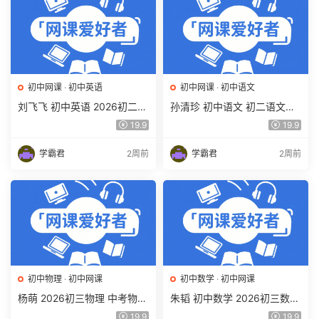
初中网课
·
初中英语
初中网课
·
初中语文
刘飞飞 初中英语 2026初二英
孙清珍 初中语文 初二语文读
语读写素养培训班（秋上秋下
写素养培训班（秋上秋下·全
19.9
19.9
·全国版·S）百度网盘下载
国版·A+）百度网盘下载
学霸君
2周前
学霸君
2周前
初中物理
·
初中网课
初中数学
·
初中网课
杨萌 2026初三物理 中考物理
朱韬 初中数学 2026初三数学
培训班 秋上秋下·全国版·S 百
中考数学培训班（秋上秋下·
19.9
19.9