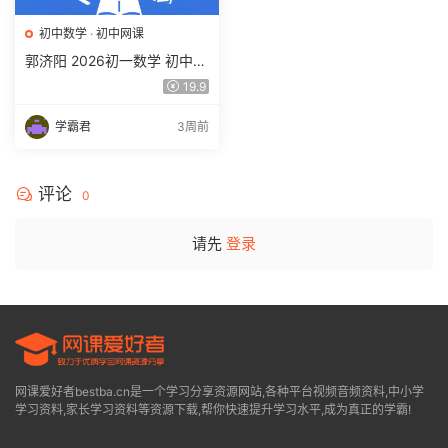
初中数学
·
初中网课
郭济阳 2026初一数学 初中数
学春上 数理思维自主学习·BS
19.9
（一期）百度网盘下载
学霸君
3周前
评论
0
请先
登录
网课爱好者bestba.cn是一个学习分享资源网站,各种平台视频音频资料,中小学
学习资料,家长学习资料等资源下载,帮你快速提升学习水平,成为真正的学霸!