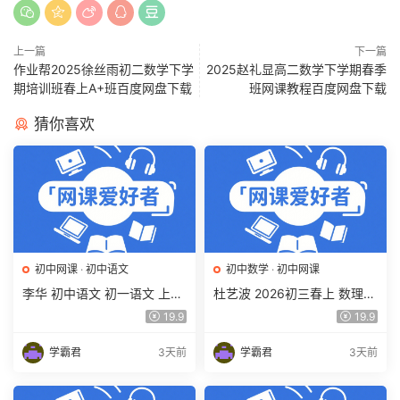
上一篇
下一篇
作业帮2025徐丝雨初二数学下学
2025赵礼显高二数学下学期春季
期培训班春上A+班百度网盘下载
班网课教程百度网盘下载
猜你喜欢
初中网课
·
初中语文
初中数学
·
初中网课
李华 初中语文 初一语文 上下
杜艺波 2026初三春上 数理思
学期同步复习课程（34讲带
维自主学习·SK（三期）百度
19.9
19.9
讲义、练习）百度网盘下载
网盘下载
学霸君
3天前
学霸君
3天前