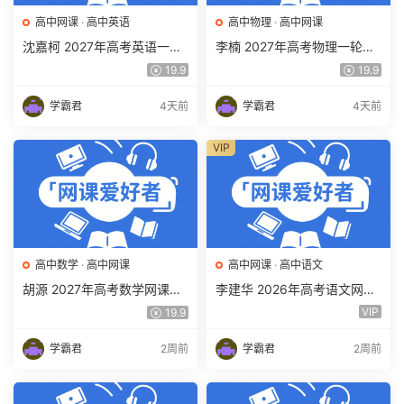
高中网课
·
高中英语
高中物理
·
高中网课
沈嘉柯 2027年高考英语一轮
李楠 2027年高考物理一轮复
复习网课教程 高三英语 上学
习网课教程 高三物理 上学期
19.9
19.9
期暑假班视频教程 百度网盘
暑假班视频教程 百度网盘下
下载
载
学霸君
4天前
学霸君
4天前
VIP
高中数学
·
高中网课
高中网课
·
高中语文
胡源 2027年高考数学网课教
李建华 2026年高考语文网课
程 高三数学 一轮复习暑假班
教程 高三语文 a+二三轮复习
VIP
19.9
视频教程 百度网盘下载
视频教程 百度网盘下载
学霸君
2周前
学霸君
2周前