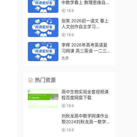
中数学春上 数理思维自主
学习·BS（一期）百度网
19.9
盘下载
张笑 2026初一语文 春上
人文创作自主学习
·TY·S（一期）百度网盘下
19.9
载
李辉 2026年高考英语复
习网课 高三英语 一二三
轮视频课程全年班 百度网
免费
盘下载
热门资源
高中生物实验全套视频课
程百度网盘下载
19.9
刘秋龙高中数学网课作业
帮2024刘秋龙高一数学
a+教程（暑假班+秋季
19.9
班）