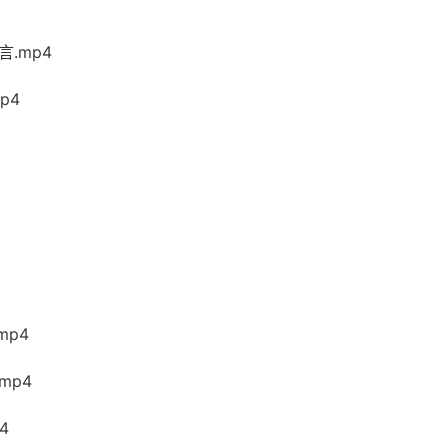
言.mp4
p4
mp4
mp4
4