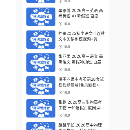
19.9
下载
牟恩博 2026高三英语 高
考英语 A+暑假班 百度网
盘下载
19.9
梓墨2025初中语文非连续
文本阅读系统视频+资料
(第六季)百度网盘下载
19.9
张亚柔 2026高三语文 高
考语文 暑假冲顶班 百度
网盘下载
19.9
桃子老师中考英语28套试
卷视频讲解(含真题卷+模
拟卷)百度网盘下载
19.9
张鹏 2026高三生物高考
生物 一轮暑假百度网盘下
载
19.9
跳跳学长 2026高中物理