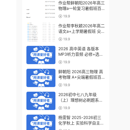
作业帮鲜朝阳2026年高三
物理a一轮复习暑假班百
度网盘下载
19.9
作业帮李秋颖2026年高二
语文a+上学期暑假班 尖
端班百度网盘下载
19.9
2026 高中英语 各版本
MP3听力音频 必修+选修
6.07GB百度网盘下载
19.9
鲜朝阳 2026高三物理 高
考物理 A+尖端暑假班百
度网盘下载
19.9
2026初中七八九年级
（上）理想树必刷题系列
百度网盘下载
19.9
杨雯智 2025-2026初三
化学秋上 实验科学自主学
习·TY·S（3期）百度网盘