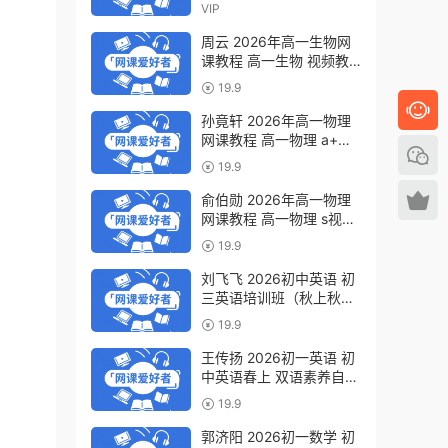
轮视频教程全年班 百度网
VIP
盘下载
周云 2026年高一生物网
课教程 高一生物 视频教
程下学期寒春班 百度网盘
19.9
下载
孙竟轩 2026年高一物理
网课教程 高一物理 a+视
频教程下学期寒春班 百度
19.9
网盘下载
俞伯勋 2026年高一物理
网课教程 高一物理 s视频
教程下学期寒春班 百度网
19.9
盘下载
刘飞飞 2026初中英语 初
三英语培训班（秋上秋下·
全国版·A+）百度网盘下
19.9
载
王传扬 2026初一英语 初
中英语春上 双语素养自主
学习·TY·A+（三期）百度
19.9
网盘下载
郭济阳 2026初一数学 初