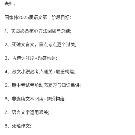
老师。
国家伟2025届语文第二阶段目标：
1、实战必备核心方法回顾与总结;
2、死磕文言文，重点考点逐个过关;
3、古诗词狂刷+题感构建;
4、散文小说必考点通关+题感构建;
5、期中考试考前动态复习与知识串讲;
6、非连续文本阅读+题感构建;
7、语言文字运用通关;
8、死磕作文;