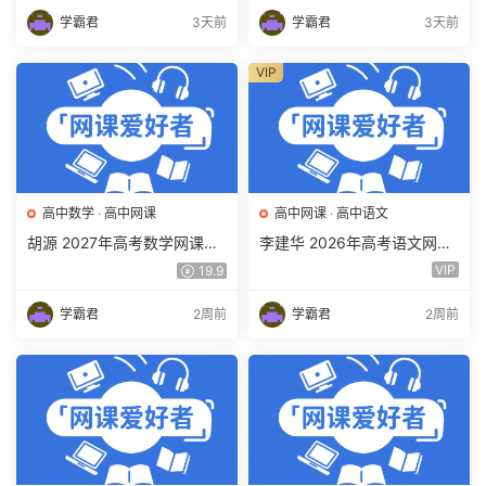
下载
载
学霸君
3天前
学霸君
3天前
VIP
高中数学
·
高中网课
高中网课
·
高中语文
胡源 2027年高考数学网课教
李建华 2026年高考语文网课
程 高三数学 一轮复习暑假班
教程 高三语文 a+二三轮复习
VIP
19.9
视频教程 百度网盘下载
视频教程 百度网盘下载
学霸君
2周前
学霸君
2周前