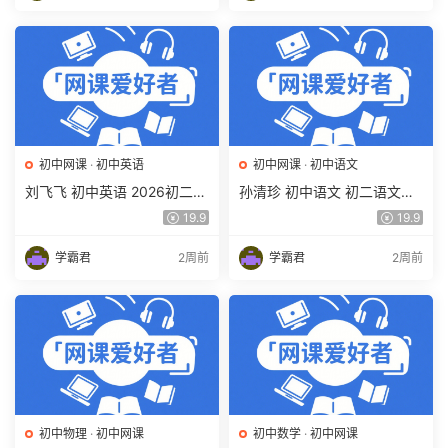
初中网课
·
初中英语
初中网课
·
初中语文
刘飞飞 初中英语 2026初二英
孙清珍 初中语文 初二语文读
语读写素养培训班（秋上秋下
写素养培训班（秋上秋下·全
19.9
19.9
·全国版·S）百度网盘下载
国版·A+）百度网盘下载
学霸君
2周前
学霸君
2周前
初中物理
·
初中网课
初中数学
·
初中网课