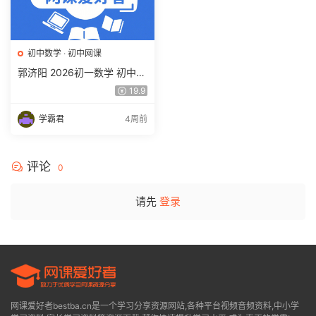
初中数学
·
初中网课
郭济阳 2026初一数学 初中数
学春上 数理思维自主学习·BS
19.9
（一期）百度网盘下载
学霸君
4周前
评论
0
请先
登录
网课爱好者bestba.cn是一个学习分享资源网站,各种平台视频音频资料,中小学