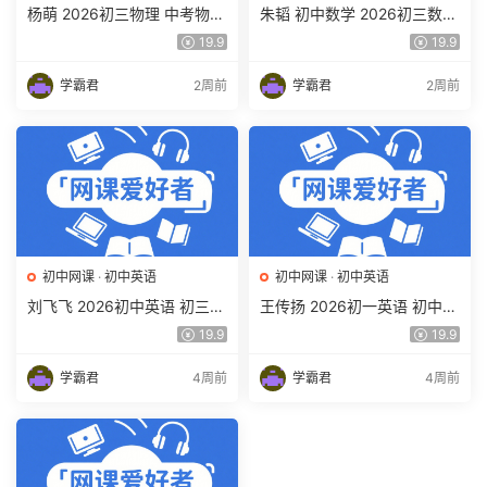
杨萌 2026初三物理 中考物理
朱韬 初中数学 2026初三数学
培训班 秋上秋下·全国版·S 百
中考数学培训班（秋上秋下·
19.9
19.9
度网盘下载
全国版·S）百度网盘下载
学霸君
2周前
学霸君
2周前
初中网课
·
初中英语
初中网课
·
初中英语
刘飞飞 2026初中英语 初三英
王传扬 2026初一英语 初中英
语培训班（秋上秋下·全国版·
语春上 双语素养自主学习·TY·
19.9
19.9
A+）百度网盘下载
A+（三期）百度网盘下载
学霸君
4周前
学霸君
4周前